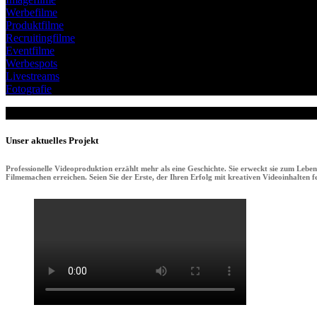
Werbefilme
Produktfilme
Recruitingfilme
Eventfilme
Werbespots
Livestreams
Fotografie
Unser aktuelles Projekt
Professionelle Videoproduktion erzählt mehr als eine Geschichte. Sie erweckt sie zum Lebe
Filmemachen erreichen. Seien Sie der Erste, der Ihren Erfolg mit kreativen Videoinhalten fei