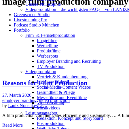
image film production company
Unsere Philosophie
Videoproduktion – die wichtigsten FAQs – von LAN
Greenscreen Studio
Livestreaming Pro
Podcast Studio München
Portfolio
Film- & Fernsehproduktion
Imagefilme
Werbefilme
Produktfilme
Werbespots
Employer Branding and Recruiting
TV Produktion
Videoproduktion
Vertrieb & Kundenberatung
Reasons for Film Production
Interview Videos
Social-Media-Content Videos
Gesundheit & Pflege
27. March 2020
Mes­se­filme und Eventfilme
employer branding
,
video production
Video­strea­ming
by
Laniz Nooshkevins
Musikvideos
Leis­tungs­an­ge­bot
A film production communicates efficiently and sustainably. … A fil
Redak­ti­on, Kon­zept und Storyboard
Post­pro­duk­ti­on
Read More
Weiblliche Talents