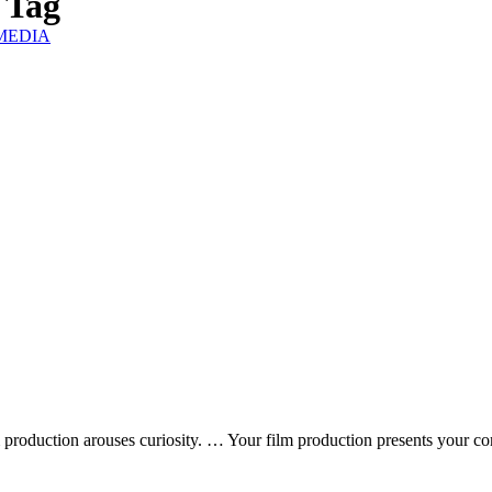
 Tag
IZMEDIA
m production arouses curiosity. … Your film production presents your 