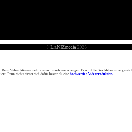
©
LANIZmedia
2026
n. Denn Videos können mehr als nur Emotionen erzeugen. Es wird die Geschichte unvergesslich
ert. Denn nichts eignet sich dafür besser als eine
hochwertige Videoproduktion.