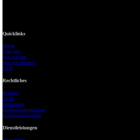
Tel: +49 89 219 616 51
Mobil: +49 0176-76332833
E-Mail: info@lanizmedia.com
Web: www.lanizmedia.com
Quicklinks
Home
Über uns
Was wir tun
Wie wir arbeiten
FAQ
Rechtliches
Kontakt
AGB
Impressum
Datenschutzerklärung
Haftungsausschluss
Dienstleistungen
Imagefilme