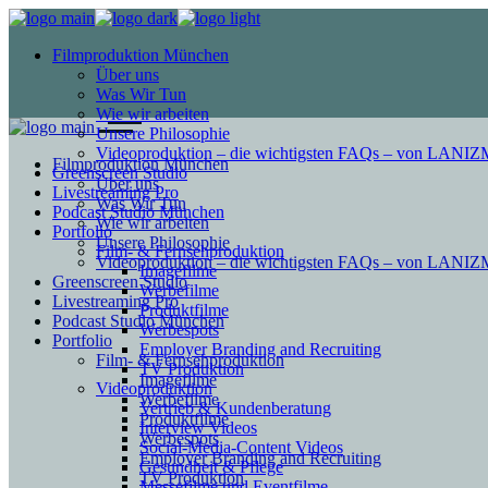
Filmproduktion München
Über uns
Was Wir Tun
Wie wir arbeiten
Unsere Philosophie
Videoproduktion – die wichtigsten FAQs – von LAN
Filmproduktion München
Greenscreen Studio
Über uns
Livestreaming Pro
Was Wir Tun
Podcast Studio München
Wie wir arbeiten
Portfolio
Unsere Philosophie
Film- & Fernsehproduktion
Videoproduktion – die wichtigsten FAQs – von LAN
Imagefilme
Greenscreen Studio
Werbefilme
Livestreaming Pro
Produktfilme
Podcast Studio München
Werbespots
Portfolio
Employer Branding and Recruiting
Film- & Fernsehproduktion
TV Produktion
Imagefilme
Videoproduktion
Werbefilme
Vertrieb & Kundenberatung
Produktfilme
Interview Videos
Werbespots
Social-Media-Content Videos
Employer Branding and Recruiting
Gesundheit & Pflege
TV Produktion
Mes­se­filme und Eventfilme