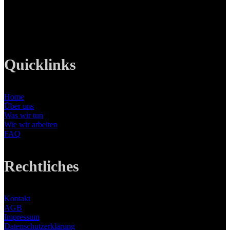
Tel: +49 89 219 616 51
Mobil: +49 0176-76332833
E-Mail: info@lanizmedia.com
Web: www.lanizmedia.com
Quicklinks
Home
Über uns
Was wir tun
Wie wir arbeiten
FAQ
Rechtliches
Kontakt
AGB
Impressum
Datenschutzerklärung