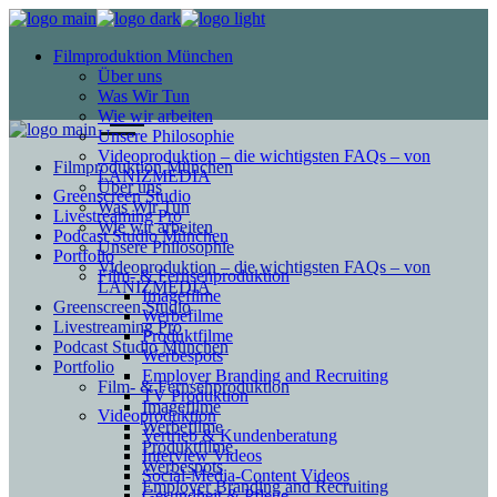
Filmproduktion München
Über uns
Was Wir Tun
Wie wir arbeiten
Unsere Philosophie
Videoproduktion – die wichtigsten FAQs – von
Filmproduktion München
LANIZMEDIA
Über uns
Greenscreen Studio
Was Wir Tun
Livestreaming Pro
Wie wir arbeiten
Podcast Studio München
Unsere Philosophie
Portfolio
Videoproduktion – die wichtigsten FAQs – von
Film- & Fernsehproduktion
LANIZMEDIA
Imagefilme
Greenscreen Studio
Werbefilme
Livestreaming Pro
Produktfilme
Podcast Studio München
Werbespots
Portfolio
Employer Branding and Recruiting
Film- & Fernsehproduktion
TV Produktion
Imagefilme
Videoproduktion
Werbefilme
Vertrieb & Kundenberatung
Produktfilme
Interview Videos
Werbespots
Social-Media-Content Videos
Employer Branding and Recruiting
Gesundheit & Pflege