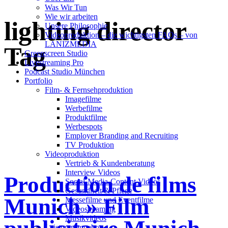
Was Wir Tun
Wie wir arbeiten
lighting director
Unsere Philosophie
Videoproduktion – die wichtigsten FAQs – von
LANIZMEDIA
Tag
Greenscreen Studio
Livestreaming Pro
Podcast Studio München
Portfolio
Film- & Fernsehproduktion
Imagefilme
Werbefilme
Produktfilme
Werbespots
Employer Branding and Recruiting
TV Produktion
Videoproduktion
Vertrieb & Kundenberatung
Interview Videos
Production de films
Social-Media-Content Videos
Gesundheit & Pflege
Munich » Film
Mes­se­filme und Eventfilme
Video­strea­ming
Musikvideos
Leis­tungs­an­ge­bot