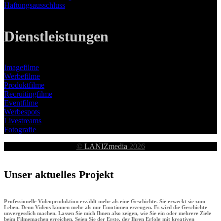
Haftungsausschluss
Dienstleistungen
Imagefilme
Werbefilme
Produktfilme
Recruitingfilme
Eventfilme
Werbespots
Livestreams
Fotografie
©
LANIZmedia
2026
Unser aktuelles Projekt
Professionelle Videoproduktion erzählt mehr als eine Geschichte. Sie erweckt sie zum
Leben. Denn Videos können mehr als nur Emotionen erzeugen. Es wird die Geschichte
unvergesslich machen. Lassen Sie mich Ihnen also zeigen, wie Sie ein oder mehrere Ziele
beim Filmemachen erreichen. Seien Sie der Erste, der Ihren Erfolg mit kreativen