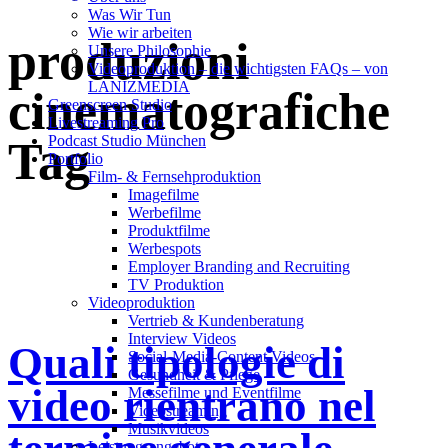
Was Wir Tun
Wie wir arbeiten
produzioni
Unsere Philosophie
Videoproduktion – die wichtigsten FAQs – von
LANIZMEDIA
cinematografiche
Greenscreen Studio
Livestreaming Pro
Podcast Studio München
Tag
Portfolio
Film- & Fernsehproduktion
Imagefilme
Werbefilme
Produktfilme
Werbespots
Employer Branding and Recruiting
TV Produktion
Videoproduktion
Vertrieb & Kundenberatung
Interview Videos
Quali tipologie di
Social-Media-Content Videos
Gesundheit & Pflege
video rientrano nel
Mes­se­filme und Eventfilme
Video­strea­ming
Musikvideos
Leis­tungs­an­ge­bot