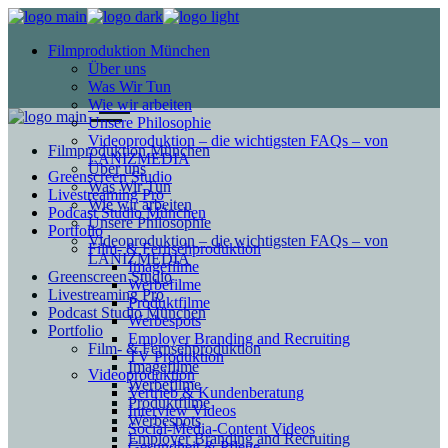
Filmproduktion München
Über uns
Was Wir Tun
Wie wir arbeiten
Unsere Philosophie
Videoproduktion – die wichtigsten FAQs – von
Filmproduktion München
LANIZMEDIA
Über uns
Greenscreen Studio
Was Wir Tun
Livestreaming Pro
Wie wir arbeiten
Podcast Studio München
Unsere Philosophie
Portfolio
Videoproduktion – die wichtigsten FAQs – von
Film- & Fernsehproduktion
LANIZMEDIA
Imagefilme
Greenscreen Studio
Werbefilme
Livestreaming Pro
Produktfilme
Podcast Studio München
Werbespots
Portfolio
Employer Branding and Recruiting
Film- & Fernsehproduktion
TV Produktion
Imagefilme
Videoproduktion
Werbefilme
Vertrieb & Kundenberatung
Produktfilme
Interview Videos
Werbespots
Social-Media-Content Videos
Employer Branding and Recruiting
Gesundheit & Pflege