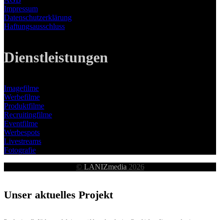
Impressum
Datenschutzerklärung
Haftungsausschluss
Dienstleistungen
Imagefilme
Werbefilme
Produktfilme
Recruitingfilme
Eventfilme
Werbespots
Livestreams
Fotografie
©
LANIZmedia
2026
Unser aktuelles Projekt