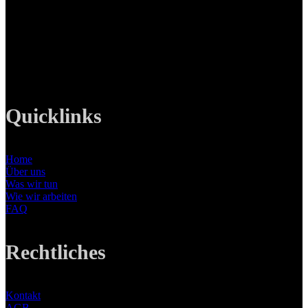
82008 Unterhaching
Tel: +49 89 219 616 51
Mobil: +49 0176-76332833
E-Mail: info@lanizmedia.com
Web: www.lanizmedia.com
Quicklinks
Home
Über uns
Was wir tun
Wie wir arbeiten
FAQ
Rechtliches
Kontakt
AGB