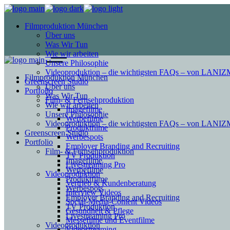
Filmproduktion München
Über uns
Was Wir Tun
Wie wir arbeiten
Unsere Philosophie
Videoproduktion – die wichtigsten FAQs – von LAN
Filmproduktion München
Greenscreen Studio
Über uns
Portfolio
Was Wir Tun
Film- & Fernsehproduktion
Wie wir arbeiten
Imagefilme
Unsere Philosophie
Werbefilme
Videoproduktion – die wichtigsten FAQs – von LAN
Produktfilme
Greenscreen Studio
Werbespots
Portfolio
Employer Branding and Recruiting
Film- & Fernsehproduktion
TV Produktion
Imagefilme
Livestreaming Pro
Werbefilme
Videoproduktion
Produktfilme
Vertrieb & Kundenberatung
Werbespots
Interview Videos
Employer Branding and Recruiting
Social-Media-Content Videos
TV Produktion
Gesundheit & Pflege
Livestreaming Pro
Mes­se­filme und Eventfilme
Videoproduktion
Video­strea­ming