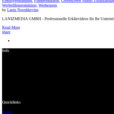
Employerbranding
,
Filmproduktion
,
Greenscreen Studio Zusatzaustat
Werbefilmproduktion
,
Werbespots
by
Laniz Nooshkevins
LANIZMEDIA GMBH - Professionelle Erklärvideos für Ihr Unternehme
Read More
share
Info
LANIZMEDIA GmbH
Ottobrunner Str. 28
82008 Unterhaching
Tel: +49 89 219 616 51
Mobil: +49 0176-76332833
E-Mail: info@lanizmedia.com
Web: www.lanizmedia.com
Quicklinks
Home