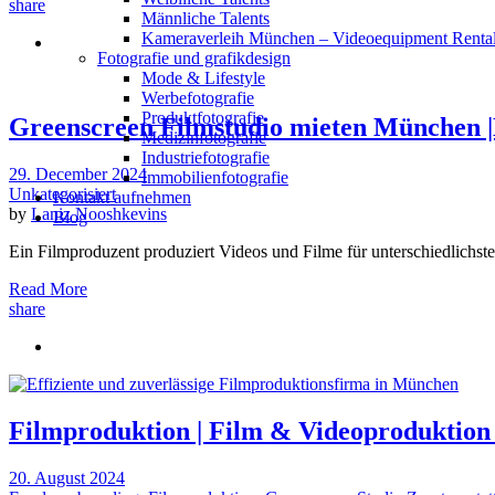
share
Männliche Talents
Kameraverleih München – Videoequipment Renta
Fotografie und grafikdesign
Mode & Lifestyle
Werbefotografie
Produktfotografie
Greenscreen Filmstudio mieten München |
Medizinfotografie
Industriefotografie
29. December 2024
Immobilienfotografie
Unkategorisiert
Kontakt aufnehmen
by
Laniz Nooshkevins
Blog
Ein Filmproduzent produziert Videos und Filme für unterschiedlichst
Read More
share
Filmproduktion | Film & Videoproduktion
20. August 2024