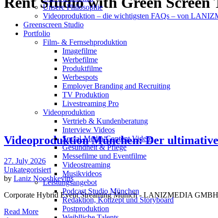
Rent Studio with Green Screen 
Unsere Philosophie
Videoproduktion – die wichtigsten FAQs – von LAN
Greenscreen Studio
Portfolio
Film- & Fernsehproduktion
Imagefilme
Werbefilme
Produktfilme
Werbespots
Employer Branding and Recruiting
TV Produktion
Livestreaming Pro
Videoproduktion
Vertrieb & Kundenberatung
Interview Videos
Videoproduktion München: Der ultima
Social-Media-Content Videos
Gesundheit & Pflege
Mes­se­filme und Eventfilme
27. July 2026
Video­strea­ming
Unkategorisiert
Musikvideos
by
Laniz Nooshkevins
Leis­tungs­an­ge­bot
Podcast Studio München
Corporate Hybrid Event Streaming Munich - LANIZMEDIA GMB
Redak­ti­on, Kon­zept und Storyboard
Post­pro­duk­ti­on
Read More
Weiblliche Talents