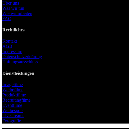
Über uns
Was wir tun
Wie wir arbeiten
FAQ
Rechtliches
Kontakt
AGB
Impressum
Datenschutzerklärung
Haftungsausschluss
Dienstleistungen
Imagefilme
Werbefilme
Produktfilme
Recruitingfilme
Eventfilme
Werbespots
Livestreams
Fotografie