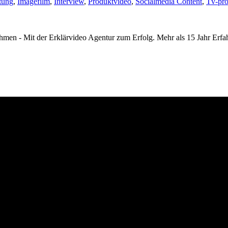
tung
,
Imagefilm
,
Interview
,
Produktvideo
,
Socialmedia Content
,
Tv-pro
n - Mit der Erklärvideo Agentur zum Erfolg. Mehr als 15 Jahr Erfa