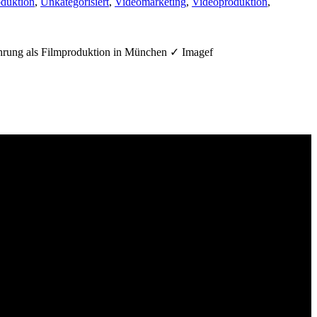
duktion
,
Unkategorisiert
,
Videomarketing
,
Videoproduktion
,
hrung als Filmproduktion in München ✓ Imagef