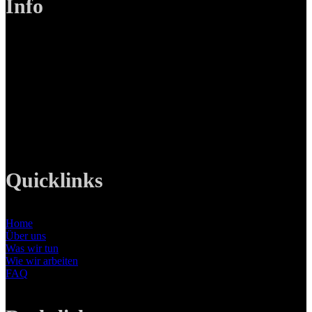
Info
LANIZMEDIA GmbH
Ottobrunner Str. 28
82008 Unterhaching
Tel: +49 89 219 616 51
Mobil: +49 0176-76332833
E-Mail: info@lanizmedia.com
Web: www.lanizmedia.com
Quicklinks
Home
Über uns
Was wir tun
Wie wir arbeiten
FAQ