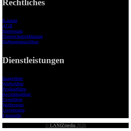
Rechtliches
Kontakt
AGB
Impressum
Datenschutzerklärung
Haftungsausschluss
Dienstleistungen
Imagefilme
Werbefilme
Produktfilme
Recruitingfilme
Eventfilme
Werbespots
Livestreams
Fotografie
©
LANIZmedia
2026