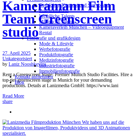
Kameramann Film
Redak­ti­on, Kon­zept und Storyboard
Post­pro­duk­ti­on
Team Greenscreen
Weiblliche Talents
Männliche Talents
Kameraverleih München – Videoequipment
studio
Rental
Fotografie und grafikdesign
Mode & Lifestyle
Werbefotografie
27. April 2025
Produktfotografie
Unkategorisiert
Medizinfotografie
by
Laniz Nooshkevins
Industriefotografie
Immobilienfotografie
Rent a Greenscreen Stage: Premier Munich Studio Facilities. Hire a
Kontakt aufnehmen
top-tier greenscreen stage in Munich for your demanding
Blog
productions. Details at Lanizmedia GmbH: https://www.lani
Read More
share