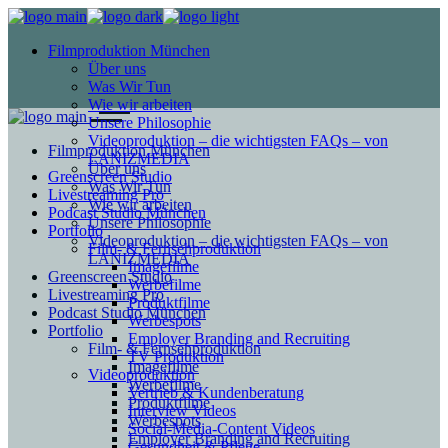
Filmproduktion München
Über uns
Was Wir Tun
Wie wir arbeiten
Unsere Philosophie
Videoproduktion – die wichtigsten FAQs – von
Filmproduktion München
LANIZMEDIA
Über uns
Greenscreen Studio
Was Wir Tun
Livestreaming Pro
Wie wir arbeiten
Podcast Studio München
Unsere Philosophie
Portfolio
Videoproduktion – die wichtigsten FAQs – von
Film- & Fernsehproduktion
LANIZMEDIA
Imagefilme
Greenscreen Studio
Werbefilme
Livestreaming Pro
Produktfilme
Podcast Studio München
Werbespots
Portfolio
Employer Branding and Recruiting
Film- & Fernsehproduktion
TV Produktion
Imagefilme
Videoproduktion
Werbefilme
Vertrieb & Kundenberatung
Produktfilme
Interview Videos
Werbespots
Social-Media-Content Videos
Employer Branding and Recruiting
Gesundheit & Pflege