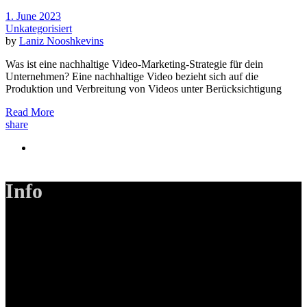
1. June 2023
Unkategorisiert
by
Laniz Nooshkevins
Was ist eine nachhaltige Video-Marketing-Strategie für dein
Unternehmen? Eine nachhaltige Video bezieht sich auf die
Produktion und Verbreitung von Videos unter Berücksichtigung
Read More
share
Info
LANIZMEDIA GmbH
Ottobrunner Str. 28
82008 Unterhaching
Tel: +49 89 219 616 51
Mobil: +49 0176-76332833
E-Mail: info@lanizmedia.com