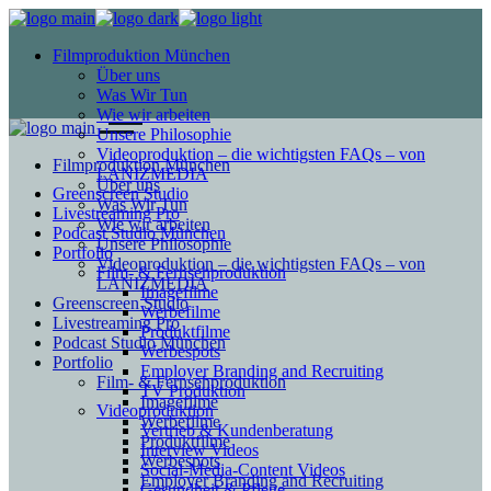
Filmproduktion München
Über uns
Was Wir Tun
Wie wir arbeiten
Unsere Philosophie
Videoproduktion – die wichtigsten FAQs – von
Filmproduktion München
LANIZMEDIA
Über uns
Greenscreen Studio
Was Wir Tun
Livestreaming Pro
Wie wir arbeiten
Podcast Studio München
Unsere Philosophie
Portfolio
Videoproduktion – die wichtigsten FAQs – von
Film- & Fernsehproduktion
LANIZMEDIA
Imagefilme
Greenscreen Studio
Werbefilme
Livestreaming Pro
Produktfilme
Podcast Studio München
Werbespots
Portfolio
Employer Branding and Recruiting
Film- & Fernsehproduktion
TV Produktion
Imagefilme
Videoproduktion
Werbefilme
Vertrieb & Kundenberatung
Produktfilme
Interview Videos
Werbespots
Social-Media-Content Videos
Employer Branding and Recruiting
Gesundheit & Pflege