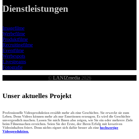
Dienstleistungen
Imagefilme
Werbefilme
Produktfilme
Recruitingfilme
Eventfilme
Werbespots
Livestreams
Fotografie
©
LANIZmedia
2026
Unser aktuelles Projekt
Professionelle Videoproduktion erzählt mehr als eine Geschichte. Sie erweckt sie zum
Leben. Denn Videos können mehr als nur Emotionen erzeugen. Es wird die Geschichte
unvergesslich machen. Lassen Sie mich Ihnen also zeigen, wie Sie ein oder mehrere Ziele
beim Filmemachen erreichen. Seien Sie der Erste, der Ihren Erfolg mit kreativen
Videoinhalten feiert. Denn nichts eignet sich dafür besser als eine
hochwertige
Videoproduktion.