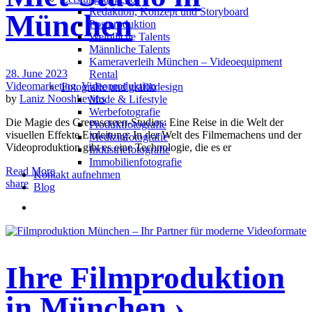
Redak­ti­on, Kon­zept und Storyboard
München
Post­pro­duk­ti­on
Weiblliche Talents
Männliche Talents
Kameraverleih München – Videoequipment
28. June 2023
Rental
Videomarketing
,
Videoproduktion
Fotografie und grafikdesign
by
Laniz Nooshkevins
Mode & Lifestyle
Werbefotografie
Die Magie des Greenscreen-Studios: Eine Reise in die Welt der
Produktfotografie
visuellen Effekte Einleitung: In der Welt des Filmemachens und der
Medizinfotografie
Videoproduktion gibt es eine Technologie, die es er
Industriefotografie
Immobilienfotografie
Read More
Kontakt aufnehmen
share
Blog
Ihre Filmproduktion
in München ›