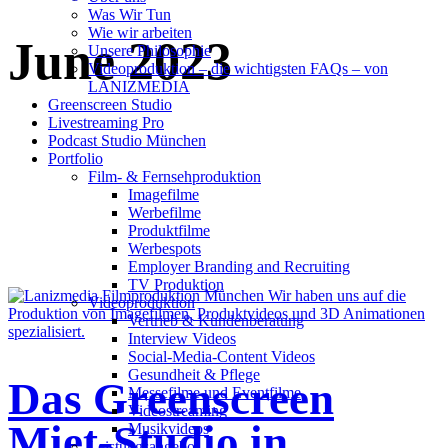
Was Wir Tun
Wie wir arbeiten
June 2023
Unsere Philosophie
Videoproduktion – die wichtigsten FAQs – von
LANIZMEDIA
Greenscreen Studio
Livestreaming Pro
Podcast Studio München
Portfolio
Film- & Fernsehproduktion
Imagefilme
Werbefilme
Produktfilme
Werbespots
Employer Branding and Recruiting
TV Produktion
Videoproduktion
Vertrieb & Kundenberatung
Interview Videos
Social-Media-Content Videos
Gesundheit & Pflege
Das Greenscreen
Mes­se­filme und Eventfilme
Video­strea­ming
Miet-Studio in
Musikvideos
Leis­tungs­an­ge­bot