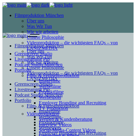
Filmproduktion München
Über uns
Was Wir Tun
Wie wir arbeiten
Unsere Philosophie
Videoproduktion – die wichtigsten FAQs – von
Filmproduktion München
LANIZMEDIA
Über uns
Greenscreen Studio
Was Wir Tun
Livestreaming Pro
Wie wir arbeiten
Podcast Studio München
Unsere Philosophie
Portfolio
Videoproduktion – die wichtigsten FAQs – von
Film- & Fernsehproduktion
LANIZMEDIA
Imagefilme
Greenscreen Studio
Werbefilme
Livestreaming Pro
Produktfilme
Podcast Studio München
Werbespots
Portfolio
Employer Branding and Recruiting
Film- & Fernsehproduktion
TV Produktion
Imagefilme
Videoproduktion
Werbefilme
Vertrieb & Kundenberatung
Produktfilme
Interview Videos
Werbespots
Social-Media-Content Videos
Employer Branding and Recruiting
Gesundheit & Pflege