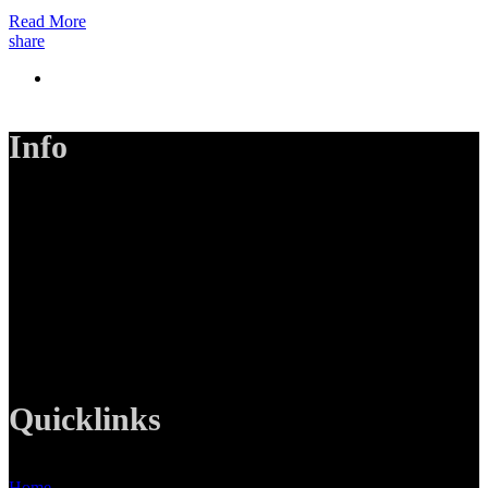
Read More
share
Info
LANIZMEDIA GmbH
Ottobrunner Str. 28
82008 Unterhaching
Tel: +49 89 219 616 51
Mobil: +49 0176-76332833
E-Mail: info@lanizmedia.com
Web: www.lanizmedia.com
Quicklinks
Home