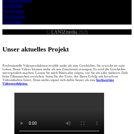
Recruitingfilme
Eventfilme
Werbespots
Livestreams
Fotografie
©
LANIZmedia
2026
Unser aktuelles Projekt
Professionelle Videoproduktion erzählt mehr als eine Geschichte. Sie erweckt sie zum
Leben. Denn Videos können mehr als nur Emotionen erzeugen. Es wird die Geschichte
unvergesslich machen. Lassen Sie mich Ihnen also zeigen, wie Sie ein oder mehrere Ziele
beim Filmemachen erreichen. Seien Sie der Erste, der Ihren Erfolg mit kreativen
Videoinhalten feiert. Denn nichts eignet sich dafür besser als eine
hochwertige
Videoproduktion.