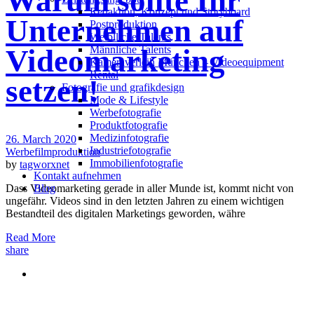
Warum sollte Ihr
Redak­ti­on, Kon­zept und Storyboard
Unternehmen auf
Post­pro­duk­ti­on
Weiblliche Talents
Männliche Talents
Videomarketing
Kameraverleih München – Videoequipment
Rental
setzen!
Fotografie und grafikdesign
Mode & Lifestyle
Werbefotografie
Produktfotografie
Medizinfotografie
26. March 2020
Industriefotografie
Werbefilmproduktion
Immobilienfotografie
by
tagworxnet
Kontakt aufnehmen
Dass Videomarketing gerade in aller Munde ist, kommt nicht von
Blog
ungefähr. Videos sind in den letzten Jahren zu einem wichtigen
Bestandteil des digitalen Marketings geworden, währe
Read More
share