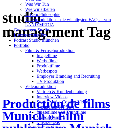
Was Wir Tun
Wie wir arbeiten
studio
Unsere Philosophie
Videoproduktion – die wichtigsten FAQs – von
LANIZMEDIA
management Tag
Greenscreen Studio
Livestreaming Pro
Podcast Studio München
Portfolio
Film- & Fernsehproduktion
Imagefilme
Werbefilme
Produktfilme
Werbespots
Employer Branding and Recruiting
TV Produktion
Videoproduktion
Vertrieb & Kundenberatung
Interview Videos
Production de films
Social-Media-Content Videos
Gesundheit & Pflege
Munich » Film
Mes­se­filme und Eventfilme
Video­strea­ming
Musikvideos
Leis­tungs­an­ge­bot