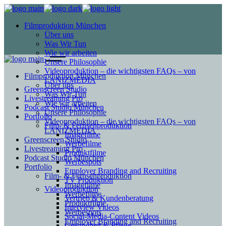
Filmproduktion München
Über uns
Was Wir Tun
Wie wir arbeiten
Unsere Philosophie
Videoproduktion – die wichtigsten FAQs – von
Filmproduktion München
LANIZMEDIA
Über uns
Greenscreen Studio
Was Wir Tun
Livestreaming Pro
Wie wir arbeiten
Podcast Studio München
Unsere Philosophie
Portfolio
Videoproduktion – die wichtigsten FAQs – von
Film- & Fernsehproduktion
LANIZMEDIA
Imagefilme
Greenscreen Studio
Werbefilme
Livestreaming Pro
Produktfilme
Podcast Studio München
Werbespots
Portfolio
Employer Branding and Recruiting
Film- & Fernsehproduktion
TV Produktion
Imagefilme
Videoproduktion
Werbefilme
Vertrieb & Kundenberatung
Produktfilme
Interview Videos
Werbespots
Social-Media-Content Videos
Employer Branding and Recruiting
Gesundheit & Pflege