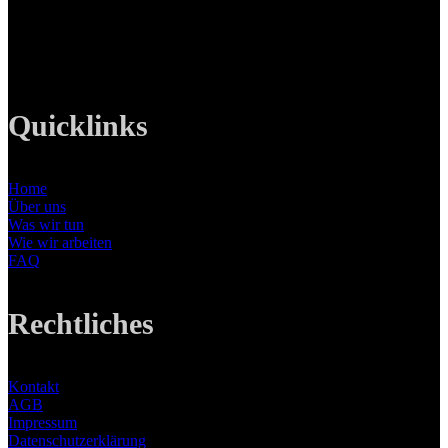
Tel: +49 89 219 616 51
Mobil: +49 0176-76332833
E-Mail: info@lanizmedia.com
Web: www.lanizmedia.com
Quicklinks
Home
Über uns
Was wir tun
Wie wir arbeiten
FAQ
Rechtliches
Kontakt
AGB
Impressum
Datenschutzerklärung