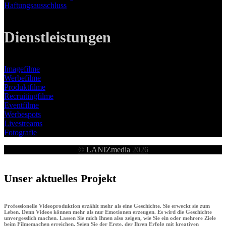
Haftungsausschluss
Dienstleistungen
Imagefilme
Werbefilme
Produktfilme
Recruitingfilme
Eventfilme
Werbespots
Livestreams
Fotografie
©
LANIZmedia
2026
Unser aktuelles Projekt
Professionelle Videoproduktion erzählt mehr als eine Geschichte. Sie erweckt sie zum
Leben. Denn Videos können mehr als nur Emotionen erzeugen. Es wird die Geschichte
unvergesslich machen. Lassen Sie mich Ihnen also zeigen, wie Sie ein oder mehrere Ziele
beim Filmemachen erreichen. Seien Sie der Erste, der Ihren Erfolg mit kreativen