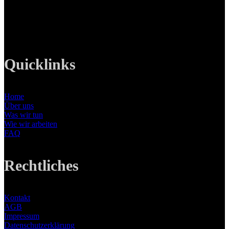
Tel: +49 89 219 616 51
Mobil: +49 0176-76332833
E-Mail: info@lanizmedia.com
Web: www.lanizmedia.com
Quicklinks
Home
Über uns
Was wir tun
Wie wir arbeiten
FAQ
Rechtliches
Kontakt
AGB
Impressum
Datenschutzerklärung