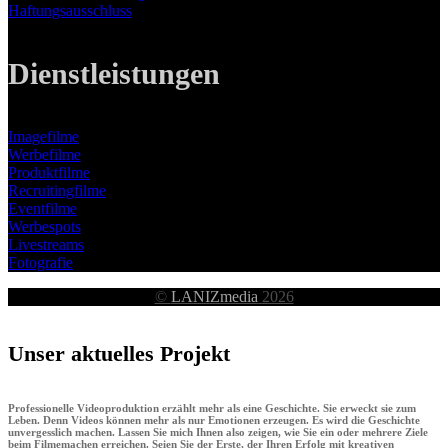
Haftungsausschluss
Dienstleistungen
Imagefilme
Werbefilme
Produktfilme
Recruitingfilme
Eventfilme
Werbespots
Livestreams
Fotografie
©
LANIZmedia
2026
Unser aktuelles Projekt
Professionelle Videoproduktion erzählt mehr als eine Geschichte. Sie erweckt sie zum
Leben. Denn Videos können mehr als nur Emotionen erzeugen. Es wird die Geschichte
unvergesslich machen. Lassen Sie mich Ihnen also zeigen, wie Sie ein oder mehrere Ziele
beim Filmemachen erreichen. Seien Sie der Erste, der Ihren Erfolg mit kreativen