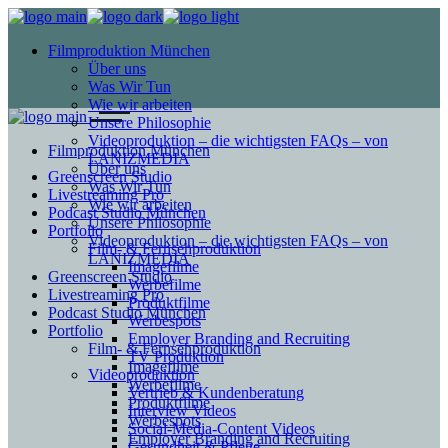
Filmproduktion München
Über uns
Was Wir Tun
Wie wir arbeiten
Unsere Philosophie
Videoproduktion – die wichtigsten FAQs – von
Filmproduktion München
LANIZMEDIA
Über uns
Greenscreen Studio
Was Wir Tun
Livestreaming Pro
Wie wir arbeiten
Podcast Studio München
Unsere Philosophie
Portfolio
Videoproduktion – die wichtigsten FAQs – von
Film- & Fernsehproduktion
LANIZMEDIA
Imagefilme
Greenscreen Studio
Werbefilme
Livestreaming Pro
Produktfilme
Podcast Studio München
Werbespots
Portfolio
Employer Branding and Recruiting
Film- & Fernsehproduktion
TV Produktion
Imagefilme
Videoproduktion
Werbefilme
Vertrieb & Kundenberatung
Produktfilme
Interview Videos
Werbespots
Social-Media-Content Videos
Employer Branding and Recruiting
Gesundheit & Pflege