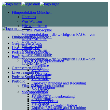
Filmproduktion München
Über uns
Was Wir Tun
Wie wir arbeiten
Unsere Philosophie
Videoproduktion – die wichtigsten FAQs – von
Filmproduktion München
LANIZMEDIA
Über uns
Greenscreen Studio
Was Wir Tun
Livestreaming Pro
Wie wir arbeiten
Podcast Studio München
Unsere Philosophie
Portfolio
Videoproduktion – die wichtigsten FAQs – von
Film- & Fernsehproduktion
LANIZMEDIA
Imagefilme
Greenscreen Studio
Werbefilme
Livestreaming Pro
Produktfilme
Podcast Studio München
Werbespots
Portfolio
Employer Branding and Recruiting
Film- & Fernsehproduktion
TV Produktion
Imagefilme
Videoproduktion
Werbefilme
Vertrieb & Kundenberatung
Produktfilme
Interview Videos
Werbespots
Social-Media-Content Videos
Employer Branding and Recruiting
Gesundheit & Pflege