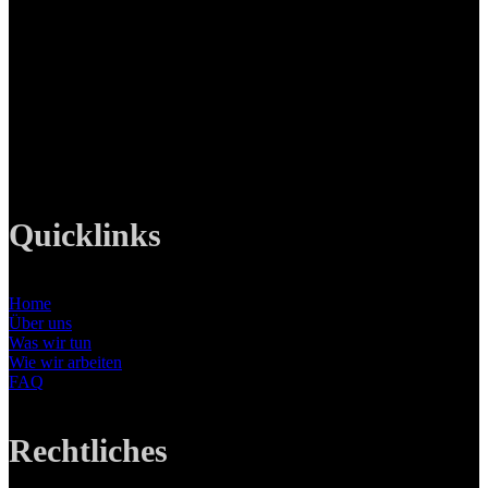
LANIZMEDIA GmbH
Ottobrunner Str. 28
82008 Unterhaching
Tel: +49 89 219 616 51
Mobil: +49 0176-76332833
E-Mail: info@lanizmedia.com
Web: www.lanizmedia.com
Quicklinks
Home
Über uns
Was wir tun
Wie wir arbeiten
FAQ
Rechtliches