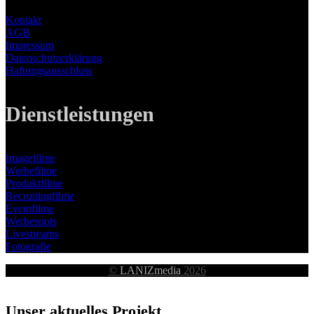
Kontakt
AGB
Impressum
Datenschutzerklärung
Haftungsausschluss
Dienstleistungen
Imagefilme
Werbefilme
Produktfilme
Recruitingfilme
Eventfilme
Werbespots
Livestreams
Fotografie
©
LANIZmedia
2026
Unser aktuelles Projekt