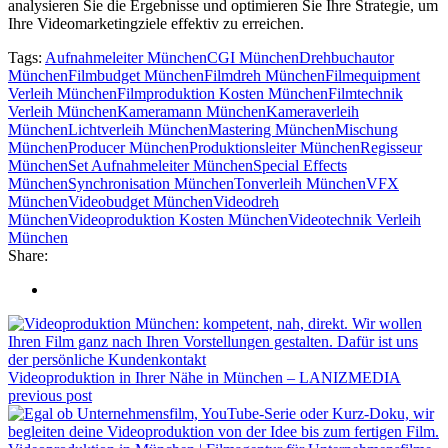
analysieren Sie die Ergebnisse und optimieren Sie Ihre Strategie, um
Ihre Videomarketingziele effektiv zu erreichen.
Tags:
Aufnahmeleiter München
CGI München
Drehbuchautor
München
Filmbudget München
Filmdreh München
Filmequipment
Verleih München
Filmproduktion Kosten München
Filmtechnik
Verleih München
Kameramann München
Kameraverleih
München
Lichtverleih München
Mastering München
Mischung
München
Producer München
Produktionsleiter München
Regisseur
München
Set Aufnahmeleiter München
Special Effects
München
Synchronisation München
Tonverleih München
VFX
München
Videobudget München
Videodreh
München
Videoproduktion Kosten München
Videotechnik Verleih
München
Share:
Videoproduktion in Ihrer Nähe in München – LANIZMEDIA
previous post