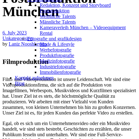
Redak­ti­on, Kon­zept und Storyboard
München
Post­pro­duk­ti­on
Weiblliche Talents
Männliche Talents
Kameraverleih München – Videoequipment
6. July 2023
Rental
Unkategorisiert
Fotografie und grafikdesign
by
Laniz Nooshkevins
Mode & Lifestyle
Werbefotografie
Produktfotografie
Filmproduktion
Medizinfotografie
Industriefotografie
Immobilienfotografie
Kontakt aufnehmen
Film- und Videoproduktion ist unsere Leidenschaft. Wir sind eine
Blog
Videoproduktionsfirma, die sich auf die Produktion von
Imagefilmen, Werbespots, Musikvideos und Kurzfilmen spezialisiert
hat. Unser Ziel ist es stets, die höchstmögliche Qualität zu
produzieren. Wir arbeiten mit einer Vielzahl von Kunden
zusammen, von kleinen Unternehmen bis hin zu großen Konzernen.
Unser Ziel ist es, für jeden Kunden das perfekte Video zu erstellen.
Egal, ob es sich um ein Unternehmensvideo oder ein Musikvideo
handelt, wir sind stets bestrebt, Geschichten zu erzählen, die unser
Publikum fesseln und unterhalten. Wir sind eine Full-Service-