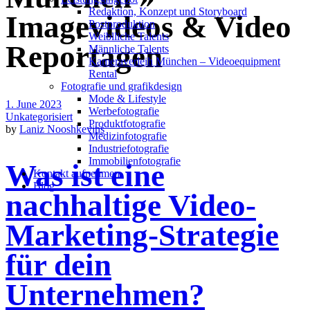
Redak­ti­on, Kon­zept und Storyboard
Imagevideos & Video
Post­pro­duk­ti­on
Weiblliche Talents
Reportagen
Männliche Talents
Kameraverleih München – Videoequipment
Rental
Fotografie und grafikdesign
Mode & Lifestyle
1. June 2023
Werbefotografie
Unkategorisiert
Produktfotografie
by
Laniz Nooshkevins
Medizinfotografie
Industriefotografie
Immobilienfotografie
Was ist eine
Kontakt aufnehmen
Blog
nachhaltige Video-
Marketing-Strategie
für dein
Unternehmen?