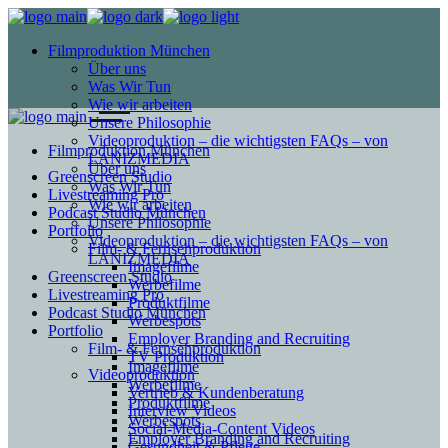
Filmproduktion München
Über uns
Was Wir Tun
Wie wir arbeiten
Unsere Philosophie
Videoproduktion – die wichtigsten FAQs – von
Filmproduktion München
LANIZMEDIA
Über uns
Greenscreen Studio
Was Wir Tun
Livestreaming Pro
Wie wir arbeiten
Podcast Studio München
Unsere Philosophie
Portfolio
Videoproduktion – die wichtigsten FAQs – von
Film- & Fernsehproduktion
LANIZMEDIA
Imagefilme
Greenscreen Studio
Werbefilme
Livestreaming Pro
Produktfilme
Podcast Studio München
Werbespots
Portfolio
Employer Branding and Recruiting
Film- & Fernsehproduktion
TV Produktion
Imagefilme
Videoproduktion
Werbefilme
Vertrieb & Kundenberatung
Produktfilme
Interview Videos
Werbespots
Social-Media-Content Videos
Employer Branding and Recruiting
Gesundheit & Pflege