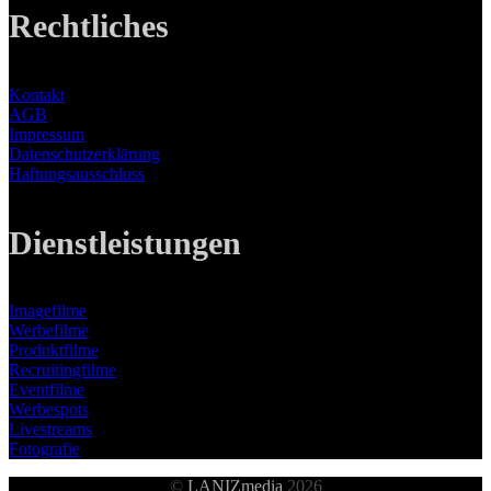
Rechtliches
Kontakt
AGB
Impressum
Datenschutzerklärung
Haftungsausschluss
Dienstleistungen
Imagefilme
Werbefilme
Produktfilme
Recruitingfilme
Eventfilme
Werbespots
Livestreams
Fotografie
©
LANIZmedia
2026