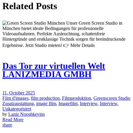
Related Posts
Das Tor zur virtuellen Welt
LANIZMEDIA GMBH
11. October 2025
Film d'images
,
film production
,
Filmproduktion
,
Greenscreen Studio
Zusatzaustattung
,
image film
,
Imagefilm
,
Interview
,
Interview
,
Unkategorisiert
by
Laniz Nooshkevins
Read More
share