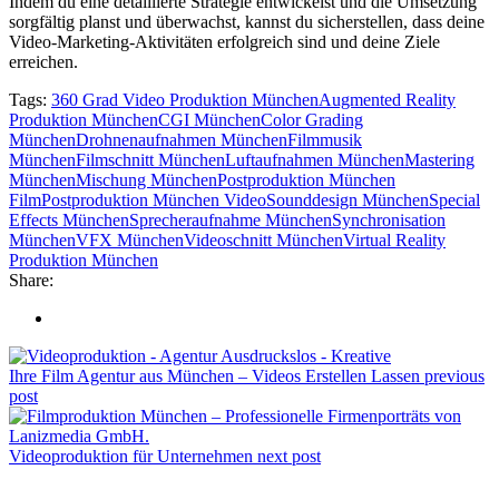
Indem du eine detaillierte Strategie entwickelst und die Umsetzung
sorgfältig planst und überwachst, kannst du sicherstellen, dass deine
Video-Marketing-Aktivitäten erfolgreich sind und deine Ziele
erreichen.
Tags:
360 Grad Video Produktion München
Augmented Reality
Produktion München
CGI München
Color Grading
München
Drohnenaufnahmen München
Filmmusik
München
Filmschnitt München
Luftaufnahmen München
Mastering
München
Mischung München
Postproduktion München
Film
Postproduktion München Video
Sounddesign München
Special
Effects München
Sprecheraufnahme München
Synchronisation
München
VFX München
Videoschnitt München
Virtual Reality
Produktion München
Share:
Ihre Film Agentur aus München – Videos Erstellen Lassen
previous
post
Videoproduktion für Unternehmen
next post