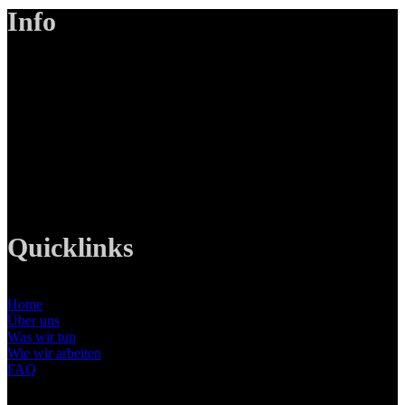
Info
LANIZMEDIA GmbH
Ottobrunner Str. 28
82008 Unterhaching
Tel: +49 89 219 616 51
Mobil: +49 0176-76332833
E-Mail: info@lanizmedia.com
Web: www.lanizmedia.com
Quicklinks
Home
Über uns
Was wir tun
Wie wir arbeiten
FAQ