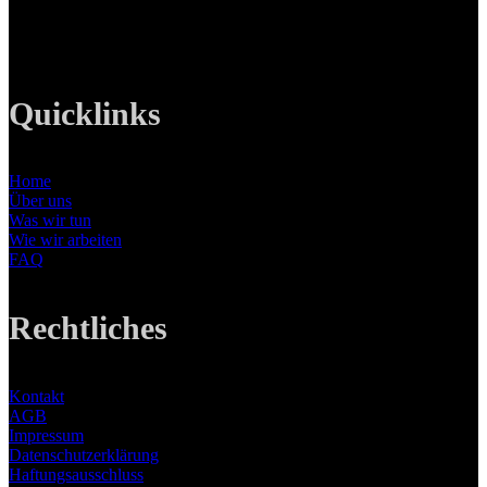
Mobil: +49 0176-76332833
E-Mail: info@lanizmedia.com
Web: www.lanizmedia.com
Quicklinks
Home
Über uns
Was wir tun
Wie wir arbeiten
FAQ
Rechtliches
Kontakt
AGB
Impressum
Datenschutzerklärung
Haftungsausschluss