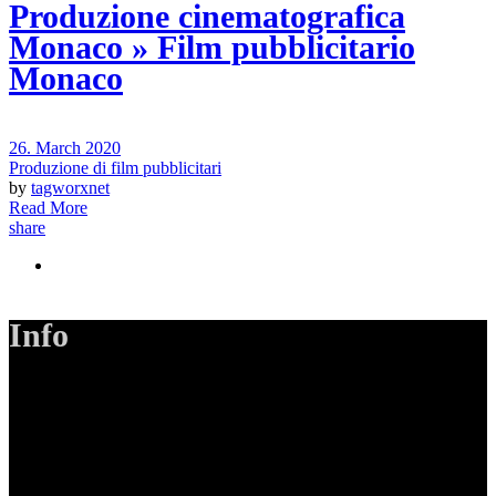
Produzione cinematografica
Monaco » Film pubblicitario
Monaco
26. March 2020
Produzione di film pubblicitari
by
tagworxnet
Read More
share
Info
LANIZMEDIA GmbH
Ottobrunner Str. 28
82008 Unterhaching
Tel: +49 89 219 616 51