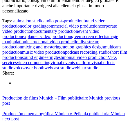
pubblicitario, consigliamo un orientamento strategico globale. È
anche importante rivolgersi alla clientela giusta in modo
personalizzato.
Tags:
animation studio
audio post-production
brand video
production
color grading
commercial video production
corporate
video production
documentary production
event video
production
explainer video production
green screen effects
image
manipulation
instructional video production
livestream
production
mixing and mastering
motion graphics design
multicam
production
music video production
podcast recording studio
short film
production
sound engineering
testimonial video production
VFX
services
video compositing
virtual events platform
visual effects
studio
voice-over booth
webcast studio
webinar studio
Share:
Production de films Munich » Film publicitaire Munich
previous
post
Producción cinematográfica Múnich » Película publicitaria Múnich
next post