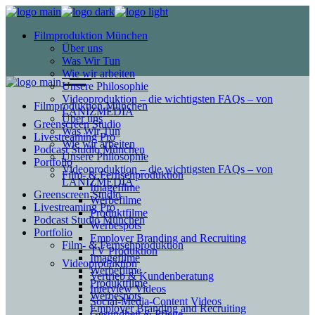
Filmproduktion München
Über uns
Was Wir Tun
Wie wir arbeiten
Unsere Philosophie
Videoproduktion – die wichtigsten FAQs – von
Filmproduktion München
LANIZMEDIA
Über uns
Greenscreen Studio
Was Wir Tun
Livestreaming Pro
Wie wir arbeiten
Podcast Studio München
Unsere Philosophie
Portfolio
Videoproduktion – die wichtigsten FAQs – von
Film- & Fernsehproduktion
LANIZMEDIA
Imagefilme
Greenscreen Studio
Werbefilme
Livestreaming Pro
Produktfilme
Podcast Studio München
Werbespots
Portfolio
Employer Branding and Recruiting
Film- & Fernsehproduktion
TV Produktion
Imagefilme
Videoproduktion
Werbefilme
Vertrieb & Kundenberatung
Produktfilme
Interview Videos
Werbespots
Social-Media-Content Videos
Employer Branding and Recruiting
Gesundheit & Pflege