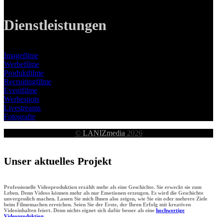
Dienstleistungen
Imagefilme
Werbefilme
Produktfilme
Recruitingfilme
Eventfilme
Werbespots
Livestreams
Fotografie
©
LANIZmedia
2026
Unser aktuelles Projekt
Professionelle Videoproduktion erzählt mehr als eine Geschichte. Sie erweckt sie zum
Leben. Denn Videos können mehr als nur Emotionen erzeugen. Es wird die Geschichte
unvergesslich machen. Lassen Sie mich Ihnen also zeigen, wie Sie ein oder mehrere Ziele
beim Filmemachen erreichen. Seien Sie der Erste, der Ihren Erfolg mit kreativen
Videoinhalten feiert. Denn nichts eignet sich dafür besser als eine
hochwertige
Videoproduktion.