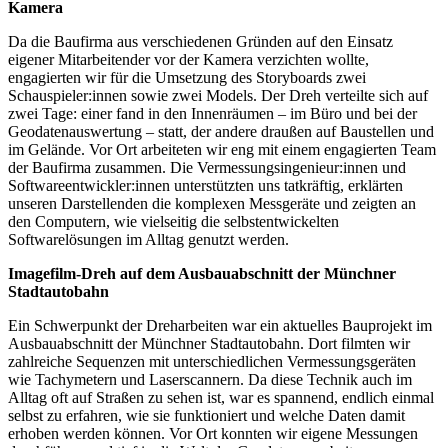
Kamera
Da die Baufirma aus verschiedenen Gründen auf den Einsatz
eigener Mitarbeitender vor der Kamera verzichten wollte,
engagierten wir für die Umsetzung des Storyboards zwei
Schauspieler:innen sowie zwei Models. Der Dreh verteilte sich auf
zwei Tage: einer fand in den Innenräumen – im Büro und bei der
Geodatenauswertung – statt, der andere draußen auf Baustellen und
im Gelände. Vor Ort arbeiteten wir eng mit einem engagierten Team
der Baufirma zusammen. Die Vermessungsingenieur:innen und
Softwareentwickler:innen unterstützten uns tatkräftig, erklärten
unseren Darstellenden die komplexen Messgeräte und zeigten an
den Computern, wie vielseitig die selbstentwickelten
Softwarelösungen im Alltag genutzt werden.
Imagefilm-Dreh auf dem Ausbauabschnitt der Münchner
Stadtautobahn
Ein Schwerpunkt der Dreharbeiten war ein aktuelles Bauprojekt im
Ausbauabschnitt der Münchner Stadtautobahn. Dort filmten wir
zahlreiche Sequenzen mit unterschiedlichen Vermessungsgeräten
wie Tachymetern und Laserscannern. Da diese Technik auch im
Alltag oft auf Straßen zu sehen ist, war es spannend, endlich einmal
selbst zu erfahren, wie sie funktioniert und welche Daten damit
erhoben werden können. Vor Ort konnten wir eigene Messungen