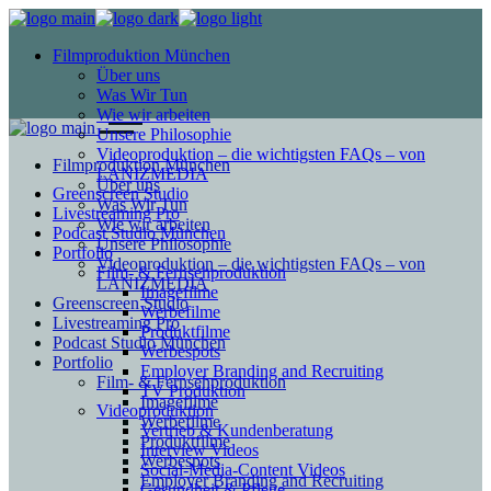
Filmproduktion München
Über uns
Was Wir Tun
Wie wir arbeiten
Unsere Philosophie
Videoproduktion – die wichtigsten FAQs – von
Filmproduktion München
LANIZMEDIA
Über uns
Greenscreen Studio
Was Wir Tun
Livestreaming Pro
Wie wir arbeiten
Podcast Studio München
Unsere Philosophie
Portfolio
Videoproduktion – die wichtigsten FAQs – von
Film- & Fernsehproduktion
LANIZMEDIA
Imagefilme
Greenscreen Studio
Werbefilme
Livestreaming Pro
Produktfilme
Podcast Studio München
Werbespots
Portfolio
Employer Branding and Recruiting
Film- & Fernsehproduktion
TV Produktion
Imagefilme
Videoproduktion
Werbefilme
Vertrieb & Kundenberatung
Produktfilme
Interview Videos
Werbespots
Social-Media-Content Videos
Employer Branding and Recruiting
Gesundheit & Pflege