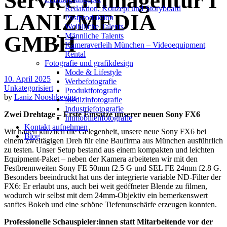
Service Filmagentur I
Redak­ti­on, Kon­zept und Storyboard
LANIZMEDIA
Post­pro­duk­ti­on
Weiblliche Talents
Männliche Talents
GMBH
Kameraverleih München – Videoequipment
Rental
Fotografie und grafikdesign
Mode & Lifestyle
10. April 2025
Werbefotografie
Unkategorisiert
Produktfotografie
by
Laniz Nooshkevins
Medizinfotografie
Industriefotografie
Zwei Drehtage – Erste Einsätze unserer neuen Sony FX6
Immobilienfotografie
Kontakt aufnehmen
Wir hatten kürzlich die Gelegenheit, unsere neue Sony FX6 bei
Blog
einem zweitägigen Dreh für eine Baufirma aus München ausführlich
zu testen. Unser Setup bestand aus einem kompakten und leichten
Equipment-Paket – neben der Kamera arbeiteten wir mit den
Festbrennweiten Sony FE 50mm f2.5 G und SEL FE 24mm f2.8 G.
Besonders beeindruckt hat uns der integrierte variable ND-Filter der
FX6: Er erlaubt uns, auch bei weit geöffneter Blende zu filmen,
wodurch wir selbst mit dem 24mm-Objektiv ein bemerkenswert
sanftes Bokeh und eine schöne Tiefenunschärfe erzeugen konnten.
Professionelle Schauspieler:innen statt Mitarbeitende vor der