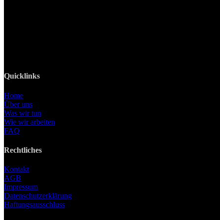
Ottobrunner Str. 28
82008 Unterhaching
Tel: +49 89 219 616 51
Mobil: +49 0176-76332833
E-Mail: info@lanizmedia.com
Web: www.lanizmedia.com
Quicklinks
Home
Über uns
Was wir tun
Wie wir arbeiten
FAQ
Rechtliches
Kontakt
AGB
Impressum
Datenschutzerklärung
Haftungsausschluss