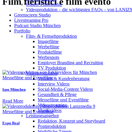
Film fieristici e film evento
Unsere Philosophie
Videoproduktion – die wichtigsten FAQs – von LAN
Greenscreen Studio
Livestreaming Pro
Podcast Studio München
Portfolio
Film- & Fernsehproduktion
Imagefilme
Werbefilme
Produktfilme
Werbespots
Employer Branding and Recruiting
TV Produktion
Videoproduktion
Mes­se­filme und Eventfilme
Vertrieb & Kundenberatung
Interview Videos
Social-Media-Content Videos
Ispo München
Gesundheit & Pflege
Mes­se­filme und Eventfilme
Read More
Video­strea­ming
Musikvideos
Mes­se­filme und Eventfilme
Leis­tungs­an­ge­bot
Redak­ti­on, Kon­zept und Storyboard
Expo Real
Post­pro­duk­ti­on
Weiblliche Talents