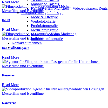
Read More
Männliche Talents
Kameraverleih München – Videoequipment Renta
Mes­se­filme und Eventfilme
Fotografie und grafikdesign
Mode & Lifestyle
INHO
Werbefotografie
Produktfotografie
Read More
Medizinfotografie
Industriefotografie
Mes­se­filme und Eventfilme
Immobilienfotografie
Kontakt aufnehmen
Blog
Das Promi Magazin
Read More
Mes­se­filme und Eventfilme
Konzerte
Read More
Mes­se­filme und Eventfilme
Konferenz