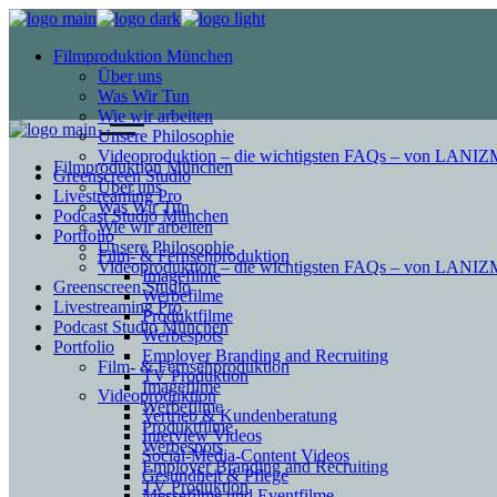
Filmproduktion München
Über uns
Was Wir Tun
Wie wir arbeiten
Unsere Philosophie
Videoproduktion – die wichtigsten FAQs – von LAN
Filmproduktion München
Greenscreen Studio
Über uns
Livestreaming Pro
Was Wir Tun
Podcast Studio München
Wie wir arbeiten
Portfolio
Unsere Philosophie
Film- & Fernsehproduktion
Videoproduktion – die wichtigsten FAQs – von LAN
Imagefilme
Greenscreen Studio
Werbefilme
Livestreaming Pro
Produktfilme
Podcast Studio München
Werbespots
Portfolio
Employer Branding and Recruiting
Film- & Fernsehproduktion
TV Produktion
Imagefilme
Videoproduktion
Werbefilme
Vertrieb & Kundenberatung
Produktfilme
Interview Videos
Werbespots
Social-Media-Content Videos
Employer Branding and Recruiting
Gesundheit & Pflege
TV Produktion
Mes­se­filme und Eventfilme