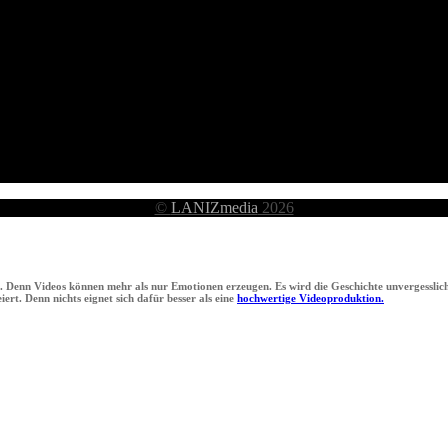
©
LANIZmedia
2026
n. Denn Videos können mehr als nur Emotionen erzeugen. Es wird die Geschichte unvergesslich
ert. Denn nichts eignet sich dafür besser als eine
hochwertige Videoproduktion.