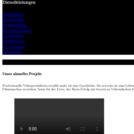
Dienstleistungen
Imagefilme
Werbefilme
Produktfilme
Recruitingfilme
Eventfilme
Werbespots
Livestreams
Fotografie
Unser aktuelles Projekt
Professionelle Videoproduktion erzählt mehr als eine Geschichte. Sie erweckt sie zum Lebe
Filmemachen erreichen. Seien Sie der Erste, der Ihren Erfolg mit kreativen Videoinhalten fei