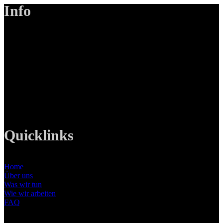
Info
LANIZMEDIA GmbH
Ottobrunner Str. 28
82008 Unterhaching
Tel: +49 89 219 616 51
Mobil: +49 0176-76332833
E-Mail: info@lanizmedia.com
Web: www.lanizmedia.com
Quicklinks
Home
Über uns
Was wir tun
Wie wir arbeiten
FAQ