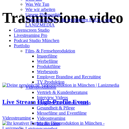
Was Wir Tun
Wie wir arbeiten
Trasmissione video
Unsere Philosophie
Videoproduktion – die wichtigsten FAQs – von
LANIZMEDIA
Greenscreen Studio
Livestreaming Pro
Podcast Studio München
Portfolio
Film- & Fernsehproduktion
Imagefilme
Werbefilme
Produktfilme
Werbespots
Employer Branding and Recruiting
TV Produktion
Videoproduktion
Vertrieb & Kundenberatung
Interview Videos
Live Stream High-Profile Event
Social-Media-Content Videos
Gesundheit & Pflege
Mes­se­filme und Eventfilme
Video­strea­ming
Video­strea­ming
Musikvideos
Leis­tungs­an­ge­bot