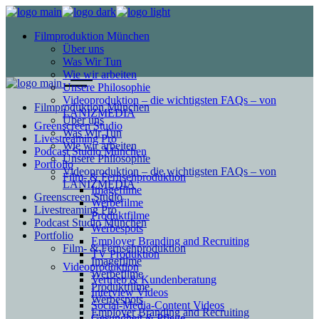
Filmproduktion München
Über uns
Was Wir Tun
Wie wir arbeiten
Unsere Philosophie
Videoproduktion – die wichtigsten FAQs – von
Filmproduktion München
LANIZMEDIA
Über uns
Greenscreen Studio
Was Wir Tun
Livestreaming Pro
Wie wir arbeiten
Podcast Studio München
Unsere Philosophie
Portfolio
Videoproduktion – die wichtigsten FAQs – von
Film- & Fernsehproduktion
LANIZMEDIA
Imagefilme
Greenscreen Studio
Werbefilme
Livestreaming Pro
Produktfilme
Podcast Studio München
Werbespots
Portfolio
Employer Branding and Recruiting
Film- & Fernsehproduktion
TV Produktion
Imagefilme
Videoproduktion
Werbefilme
Vertrieb & Kundenberatung
Produktfilme
Interview Videos
Werbespots
Social-Media-Content Videos
Employer Branding and Recruiting
Gesundheit & Pflege