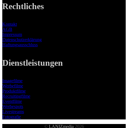
Rechtliches
Kontakt
AGB
Impressum
Datenschutzerklärung
Haftungsausschluss
Dienstleistungen
Imagefilme
Werbefilme
Produktfilme
Recruitingfilme
Eventfilme
Werbespots
Livestreams
Fotografie
©
LANIZmedia
2026