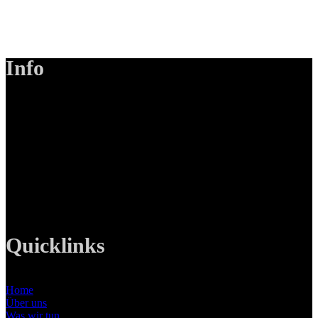
Info
LANIZMEDIA GmbH
Ottobrunner Str. 28
82008 Unterhaching
Tel: +49 89 219 616 51
Mobil: +49 0176-76332833
E-Mail: info@lanizmedia.com
Web: www.lanizmedia.com
Quicklinks
Home
Über uns
Was wir tun