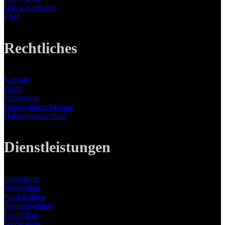
Wie wir arbeiten
FAQ
Rechtliches
Kontakt
AGB
Impressum
Datenschutzerklärung
Haftungsausschluss
Dienstleistungen
Imagefilme
Werbefilme
Produktfilme
Recruitingfilme
Eventfilme
Werbespots