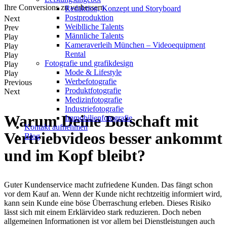
Ihre Conversions zu verbessern.
Redak­ti­on, Kon­zept und Storyboard
Post­pro­duk­ti­on
Next
Weiblliche Talents
Prev
Männliche Talents
Play
Kameraverleih München – Videoequipment
Play
Rental
Play
Fotografie und grafikdesign
Play
Mode & Lifestyle
Play
Werbefotografie
Previous
Produktfotografie
Next
Medizinfotografie
Industriefotografie
Warum Deine Botschaft mit
Immobilienfotografie
Kontakt aufnehmen
Vertriebvideos besser ankommt
Blog
und im Kopf bleibt?
Guter Kundenservice macht zufriedene Kunden. Das fängt schon
vor dem Kauf an. Wenn der Kunde nicht rechtzeitig informiert wird,
kann sein Kunde eine böse Überraschung erleben. Dieses Risiko
lässt sich mit einem Erklärvideo stark reduzieren. Doch neben
allgemeinen Informationen ist vor allem bei Dienstleistungen auch