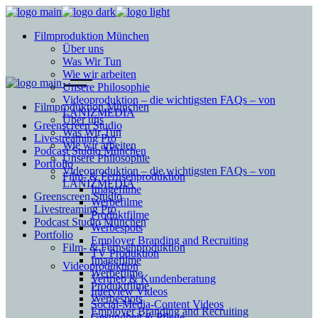
Filmproduktion München
Über uns
Was Wir Tun
Wie wir arbeiten
Unsere Philosophie
Videoproduktion – die wichtigsten FAQs – von
Filmproduktion München
LANIZMEDIA
Über uns
Greenscreen Studio
Was Wir Tun
Livestreaming Pro
Wie wir arbeiten
Podcast Studio München
Unsere Philosophie
Portfolio
Videoproduktion – die wichtigsten FAQs – von
Film- & Fernsehproduktion
LANIZMEDIA
Imagefilme
Greenscreen Studio
Werbefilme
Livestreaming Pro
Produktfilme
Podcast Studio München
Werbespots
Portfolio
Employer Branding and Recruiting
Film- & Fernsehproduktion
TV Produktion
Imagefilme
Videoproduktion
Werbefilme
Vertrieb & Kundenberatung
Produktfilme
Interview Videos
Werbespots
Social-Media-Content Videos
Employer Branding and Recruiting
Gesundheit & Pflege