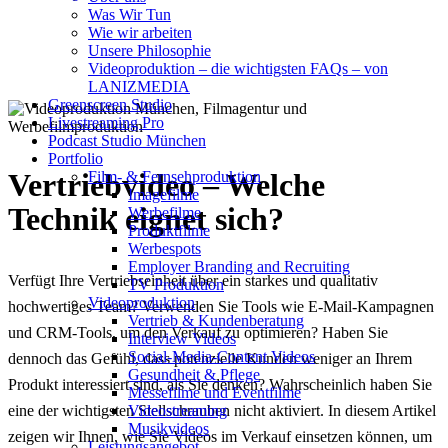
Was Wir Tun
Erfolg im Vertrieb
Wie wir arbeiten
Unsere Philosophie
Videoproduktion – die wichtigsten FAQs – von
LANIZMEDIA
Greenscreen Studio
Livestreaming Pro
Podcast Studio München
Portfolio
Vertriebvideo – Welche
Film- & Fernsehproduktion
Imagefilme
Technik eignet sich?
Werbefilme
Produktfilme
Werbespots
Employer Branding and Recruiting
Verfügt Ihre Vertriebseinheit über ein starkes und qualitativ
TV Produktion
Videoproduktion
hochwertiges Team? Verwenden Sie Tools wie E-Mail-Kampagnen
Vertrieb & Kundenberatung
und CRM-Tools, um den Verkauf zu optimieren? Haben Sie
Interview Videos
Social-Media-Content Videos
dennoch das Gefühl, dass potenzielle Kunden weniger an Ihrem
Gesundheit & Pflege
Produkt interessiert sind, als Sie denken? Wahrscheinlich haben Sie
Mes­se­filme und Eventfilme
eine der wichtigsten Stellschrauben nicht aktiviert. In diesem Artikel
Video­strea­ming
Musikvideos
zeigen wir Ihnen, wie Sie Videos im Verkauf einsetzen können, um
Leis­tungs­an­ge­bot