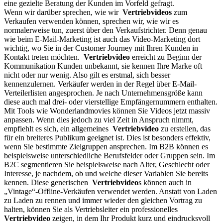
eine gezielte Beratung der Kunden im Vorfeld gefragt.
Wenn wir darüber sprechen, wie wir
Vertriebvideos
zum
Verkaufen verwenden können, sprechen wir, wie wir es
normalerweise tun, zuerst über den Verkaufstrichter. Denn genau
wie beim E-Mail-Marketing ist auch das Video-Marketing dort
wichtig, wo Sie in der Customer Journey mit Ihren Kunden in
Kontakt treten möchten.
Vertriebvideo
erreicht zu Beginn der
Kommunikation Kunden unbekannt, sie kennen Ihre Marke oft
nicht oder nur wenig. Also gilt es erstmal, sich besser
kennenzulernen. Verkäufer werden in der Regel über E-Mail-
Verteilerlisten angesprochen. Je nach Unternehmensgröße kann
diese auch mal drei- oder vierstellige Empfängernummern enthalten.
Mit Tools wie Wonderlandmovies können Sie Videos jetzt massiv
anpassen. Wenn dies jedoch zu viel Zeit in Anspruch nimmt,
empfiehlt es sich, ein allgemeines
Vertriebvideo
zu erstellen, das
für ein breiteres Publikum geeignet ist. Dies ist besonders effektiv,
wenn Sie bestimmte Zielgruppen ansprechen. Im B2B können es
beispielsweise unterschiedliche Berufsfelder oder Gruppen sein. Im
B2C segmentieren Sie beispielsweise nach Alter, Geschlecht oder
Interesse, je nachdem, ob und welche dieser Variablen Sie bereits
kennen. Diese generischen
Vertriebvideo
s können auch in
„Vintage“-Offline-Verkäufen verwendet werden. Anstatt von Laden
zu Laden zu rennen und immer wieder den gleichen Vortrag zu
halten, können Sie als Vertriebsleiter ein professionelles
Vertriebvideo
zeigen, in dem Ihr Produkt kurz und eindrucksvoll