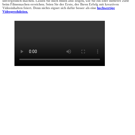
unvergesslich machen. Lassen Sie mich Ihnen also zeigen, wie Sie ein oder mehrere Ziele
beim Filmemachen erreichen. Seien Sie der Erste, der Ihren Erfolg mit kreativen
Videoinhalten feiert. Denn nichts eignet sich dafür besser als eine
hochwertige
Videoproduktion.