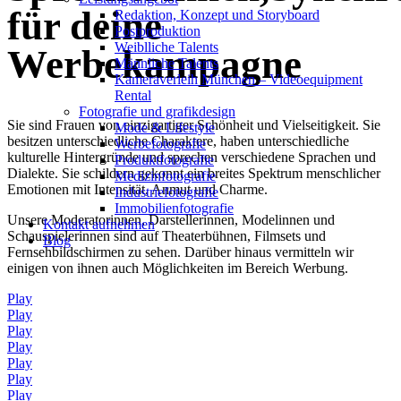
für deine
Redak­ti­on, Kon­zept und Storyboard
Post­pro­duk­ti­on
Weiblliche Talents
Werbekampagne
Männliche Talents
Kameraverleih München – Videoequipment
Rental
Fotografie und grafikdesign
Sie sind Frauen von einzigartiger Schönheit und Vielseitigkeit. Sie
Mode & Lifestyle
besitzen unterschiedliche Charaktere, haben unterschiedliche
Werbefotografie
kulturelle Hintergründe und sprechen verschiedene Sprachen und
Produktfotografie
Dialekte. Sie schildern gekonnt ein breites Spektrum menschlicher
Medizinfotografie
Emotionen mit Intensität, Anmut und Charme.
Industriefotografie
Immobilienfotografie
Unsere Moderatorinnen, Darstellerinnen, Modelinnen und
Kontakt aufnehmen
Schauspielerinnen sind auf Theaterbühnen, Filmsets und
Blog
Fernsehbildschirmen zu sehen. Darüber hinaus vermitteln wir
einigen von ihnen auch Möglichkeiten im Bereich Werbung.
Play
Play
Play
Play
Play
Play
Play