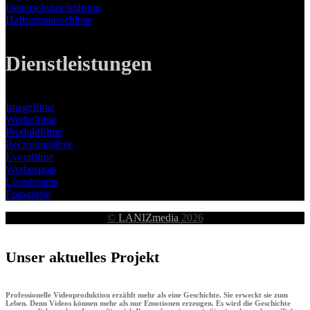
Datenschutzerklärung
Haftungsausschluss
Dienstleistungen
Imagefilme
Werbefilme
Produktfilme
Recruitingfilme
Eventfilme
Werbespots
Livestreams
Fotografie
©
LANIZmedia
2026
Unser aktuelles Projekt
Professionelle Videoproduktion erzählt mehr als eine Geschichte. Sie erweckt sie zum
Leben. Denn Videos können mehr als nur Emotionen erzeugen. Es wird die Geschichte