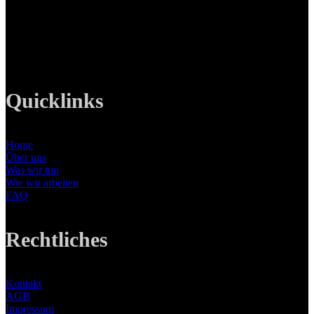
Tel: +49 89 219 616 51
Mobil: +49 0176-76332833
E-Mail: info@lanizmedia.com
Web: www.lanizmedia.com
Quicklinks
Home
Über uns
Was wir tun
Wie wir arbeiten
FAQ
Rechtliches
Kontakt
AGB
Impressum