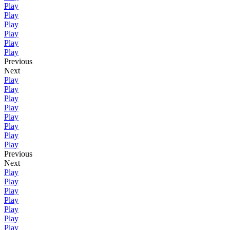
Play
Play
Play
Play
Play
Play
Previous
Next
Play
Play
Play
Play
Play
Play
Play
Play
Previous
Next
Play
Play
Play
Play
Play
Play
Play