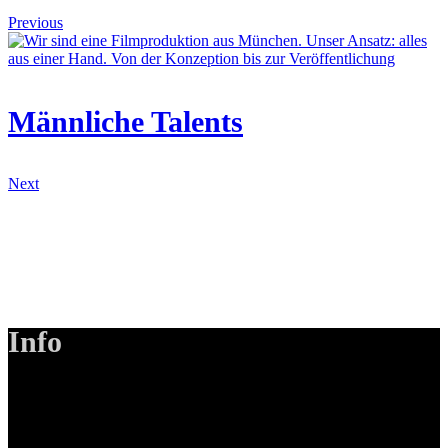
Previous
Männliche Talents
Next
Info
LANIZMEDIA GmbH
Ottobrunner Str. 28
82008 Unterhaching