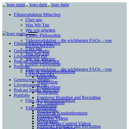
Filmproduktion München
Über uns
Was Wir Tun
Wie wir arbeiten
Unsere Philosophie
Videoproduktion – die wichtigsten FAQs – von
Filmproduktion München
LANIZMEDIA
Über uns
Greenscreen Studio
Was Wir Tun
Livestreaming Pro
Wie wir arbeiten
Podcast Studio München
Unsere Philosophie
Portfolio
Videoproduktion – die wichtigsten FAQs – von
Film- & Fernsehproduktion
LANIZMEDIA
Imagefilme
Greenscreen Studio
Werbefilme
Livestreaming Pro
Produktfilme
Podcast Studio München
Werbespots
Portfolio
Employer Branding and Recruiting
Film- & Fernsehproduktion
TV Produktion
Imagefilme
Videoproduktion
Werbefilme
Vertrieb & Kundenberatung
Produktfilme
Interview Videos
Werbespots
Social-Media-Content Videos
Employer Branding and Recruiting
Gesundheit & Pflege