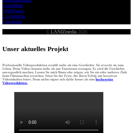
Recruitingfilme
Eventfilme
Werbespots
Livestreams
Fotografie
©
LANIZmedia
2026
Unser aktuelles Projekt
Professionelle Videoproduktion erzählt mehr als eine Geschichte. Sie erweckt sie zum
Leben. Denn Videos können mehr als nur Emotionen erzeugen. Es wird die Geschichte
unvergesslich machen. Lassen Sie mich Ihnen also zeigen, wie Sie ein oder mehrere Ziele
beim Filmemachen erreichen. Seien Sie der Erste, der Ihren Erfolg mit kreativen
Videoinhalten feiert. Denn nichts eignet sich dafür besser als eine
hochwertige
Videoproduktion.