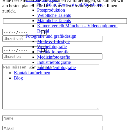
Bitte beschreiben Sie Ihre genauen Anforderungen, so können wir
Redak­ti­on, Kon­zept und Storyboard
am besten planen. Für Details melden uns umgehend bei Ihnen
Post­pro­duk­ti­on
zurück.
Weiblliche Talents
Männliche Talents
Kameraverleih München – Videoequipment
Rental
Fotografie und grafikdesign
Mode & Lifestyle
Werbefotografie
Produktfotografie
Medizinfotografie
Industriefotografie
Immobilienfotografie
Kontakt aufnehmen
Blog