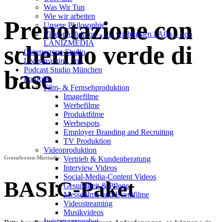
Was Wir Tun
Wie wir arbeiten
Prenotazione con
Unsere Philosophie
Videoproduktion – die wichtigsten FAQs – von
LANIZMEDIA
schermo verde di
Greenscreen Studio
Livestreaming Pro
Podcast Studio München
base
Portfolio
Film- & Fernsehproduktion
Imagefilme
Werbefilme
Produktfilme
Werbespots
Employer Branding and Recruiting
TV Produktion
Videoproduktion
GreenScreen-Miettudio
Vertrieb & Kundenberatung
Interview Videos
Social-Media-Content Videos
BASIC-Paket
Gesundheit & Pflege
Mes­se­filme und Eventfilme
Video­strea­ming
Musikvideos
Leis­tungs­an­ge­bot