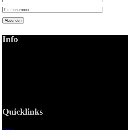
Absenden
Info
LANIZMEDIA GmbH
Ottobrunner Str. 28
82008 Unterhaching
Tel: +49 89 219 616 51
Mobil: +49 0176-76332833
E-Mail: info@lanizmedia.com
Web: www.lanizmedia.com
Quicklinks
Home