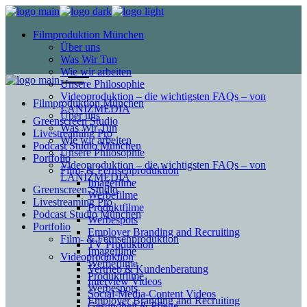
Filmproduktion München
Über uns
Was Wir Tun
Wie wir arbeiten
Unsere Philosophie
Videoproduktion – die wichtigsten FAQs – von
Filmproduktion München
LANIZMEDIA
Über uns
Greenscreen Studio
Was Wir Tun
Livestreaming Pro
Wie wir arbeiten
Podcast Studio München
Unsere Philosophie
Portfolio
Videoproduktion – die wichtigsten FAQs – von
Film- & Fernsehproduktion
LANIZMEDIA
Imagefilme
Greenscreen Studio
Werbefilme
Livestreaming Pro
Produktfilme
Podcast Studio München
Werbespots
Portfolio
Employer Branding and Recruiting
Film- & Fernsehproduktion
TV Produktion
Imagefilme
Videoproduktion
Werbefilme
Vertrieb & Kundenberatung
Produktfilme
Interview Videos
Werbespots
Social-Media-Content Videos
Employer Branding and Recruiting
Gesundheit & Pflege