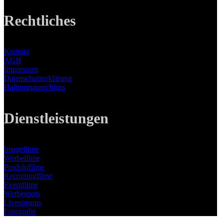
Rechtliches
Kontakt
AGB
Impressum
Datenschutzerklärung
Haftungsausschluss
Dienstleistungen
Imagefilme
Werbefilme
Produktfilme
Recruitingfilme
Eventfilme
Werbespots
Livestreams
Fotografie