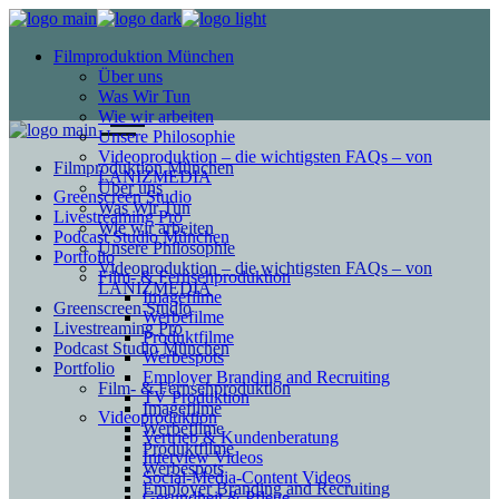
Filmproduktion München
Über uns
Was Wir Tun
Wie wir arbeiten
Unsere Philosophie
Videoproduktion – die wichtigsten FAQs – von
Filmproduktion München
LANIZMEDIA
Über uns
Greenscreen Studio
Was Wir Tun
Livestreaming Pro
Wie wir arbeiten
Podcast Studio München
Unsere Philosophie
Portfolio
Videoproduktion – die wichtigsten FAQs – von
Film- & Fernsehproduktion
LANIZMEDIA
Imagefilme
Greenscreen Studio
Werbefilme
Livestreaming Pro
Produktfilme
Podcast Studio München
Werbespots
Portfolio
Employer Branding and Recruiting
Film- & Fernsehproduktion
TV Produktion
Imagefilme
Videoproduktion
Werbefilme
Vertrieb & Kundenberatung
Produktfilme
Interview Videos
Werbespots
Social-Media-Content Videos
Employer Branding and Recruiting
Gesundheit & Pflege