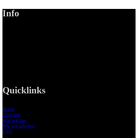
Info
LANIZMEDIA GmbH
Ottobrunner Str. 28
82008 Unterhaching
Tel: +49 89 219 616 51
Mobil: +49 0176-76332833
E-Mail: info@lanizmedia.com
Web: www.lanizmedia.com
Quicklinks
Home
Über uns
Was wir tun
Wie wir arbeiten
FAQ