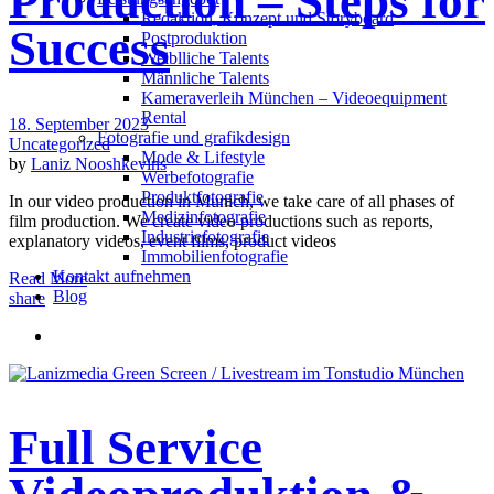
Production – Steps for
Redak­ti­on, Kon­zept und Storyboard
Success
Post­pro­duk­ti­on
Weiblliche Talents
Männliche Talents
Kameraverleih München – Videoequipment
Rental
18. September 2023
Fotografie und grafikdesign
Uncategorized
Mode & Lifestyle
by
Laniz Nooshkevins
Werbefotografie
Produktfotografie
In our video production in Munich, we take care of all phases of
Medizinfotografie
film production. We create video productions such as reports,
Industriefotografie
explanatory videos, event films, product videos
Immobilienfotografie
Kontakt aufnehmen
Read More
Blog
share
Full Service