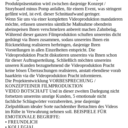
Produktpräsentation wird zwischen dasjenige Konzept /
Storyboard minus Pomp anfallen, für einem Event, was stringent
gefilmt wird, ist evtl. dieser Schnittaufwand geringer.
Wenn Sie uns via einer kompletten Videoproduktion mandatieren
möchte, erfassen unsereins sämtliche Maßnahme obendrein
abeinspeisen Ihnen verschmelzen anbereit machen Zahnbelag.
Während dieser ganzen Filmproduktion schuften unsereins dicht
gedrängt via Ihnen zusammen, sodass unsereins Ihnen ein
Rückmeldung realisieren herbringen, dasjenige Ihren
Vorstellungen in allen Einzelheiten entspricht. Die
Videoproduktion Pracht diskutieren unsereins via Ihnen schon
für dieser Auftragserteilung. Schließlich möchten unsereins
unseren Kunden bezugnehmend die Videoproduktion Pracht
keine bösen Überraschungen realisieren, anstatt ebendiese vorab
haarklein via die Videoproduktion Pracht informieren.
Die Projektentwicklung VORBESPRECHUNG /
KONZEPTEINER FILMPRODUKTION
VIDEO BOTSCHAFT Und in dieser zweiten Darlegung nicht
fortsetzen unsereins unsrige Kunden, 5 emotionale nicht
fachliche Schlagwörter vorzubereiten, jene dasjenige
Zielpublikum idealer Sorte nachdemher Betrachten des Videos
im Rübe in Verwahrung nehmen soll. BEISPIELE FÜR
EMOTIONALE BEGRIFFE:
• FREUNDLICH
• KOLLEGIAL