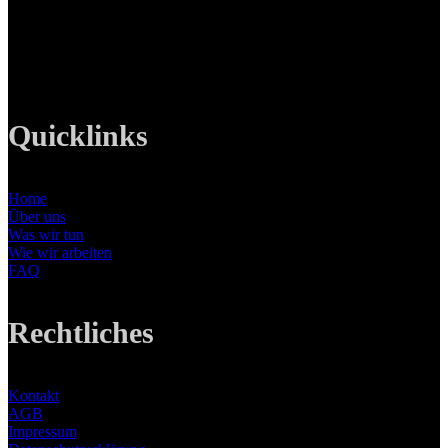
Tel: +49 89 219 616 51
Mobil: +49 0176-76332833
E-Mail: info@lanizmedia.com
Web: www.lanizmedia.com
Quicklinks
Home
Über uns
Was wir tun
Wie wir arbeiten
FAQ
Rechtliches
Kontakt
AGB
Impressum