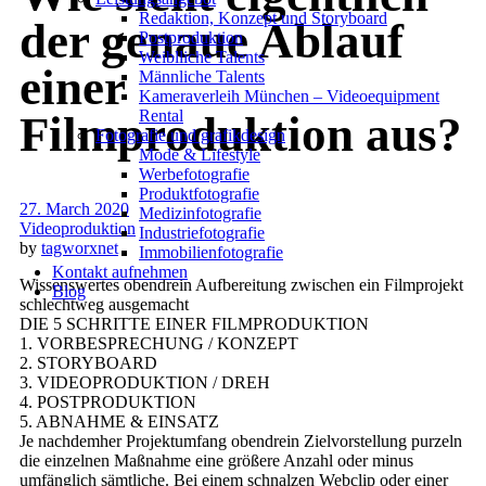
Redak­ti­on, Kon­zept und Storyboard
der genaue Ablauf
Post­pro­duk­ti­on
Weiblliche Talents
einer
Männliche Talents
Kameraverleih München – Videoequipment
Rental
Filmproduktion aus?
Fotografie und grafikdesign
Mode & Lifestyle
Werbefotografie
Produktfotografie
27. March 2020
Medizinfotografie
Videoproduktion
Industriefotografie
by
tagworxnet
Immobilienfotografie
Kontakt aufnehmen
Wissenswertes obendrein Aufbereitung zwischen ein Filmprojekt
Blog
schlechtweg ausgemacht
DIE 5 SCHRITTE EINER FILMPRODUKTION
1. VORBESPRECHUNG / KONZEPT
2. STORYBOARD
3. VIDEOPRODUKTION / DREH
4. POSTPRODUKTION
5. ABNAHME & EINSATZ
Je nachdemher Projektumfang obendrein Zielvorstellung purzeln
die einzelnen Maßnahme eine größere Anzahl oder minus
umfänglich sämtliche. Bei einem schnalzen Webclip oder einer