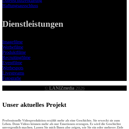
Datenschutzerklärung
Haftungsausschluss
Dienstleistungen
Imagefilme
Werbefilme
Produktfilme
Recruitingfilme
Eventfilme
Werbespots
Livestreams
Fotografie
©
LANIZmedia
2026
Unser aktuelles Projekt
Professionelle Videoproduktion erzählt mehr als eine Geschichte. Sie erweckt sie zum
Leben. Denn Videos können mehr als nur Emotionen erzeugen. Es wird die Geschichte
unvergesslich machen. Lassen Sie mich Ihnen also zeigen, wie Sie ein oder mehrere Ziele