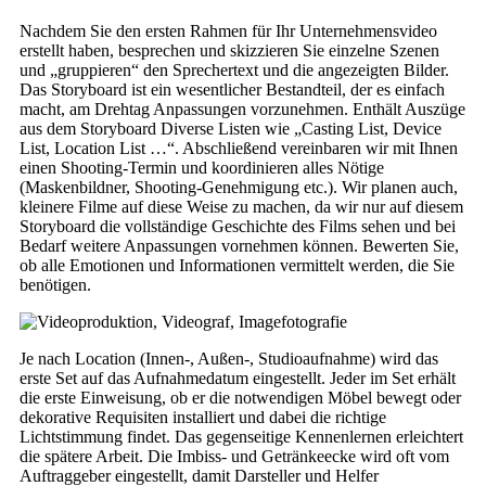
Nachdem Sie den ersten Rahmen für Ihr Unternehmensvideo
erstellt haben, besprechen und skizzieren Sie einzelne Szenen
und „gruppieren“ den Sprechertext und die angezeigten Bilder.
Das Storyboard ist ein wesentlicher Bestandteil, der es einfach
macht, am Drehtag Anpassungen vorzunehmen. Enthält Auszüge
aus dem Storyboard Diverse Listen wie „Casting List, Device
List, Location List …“. Abschließend vereinbaren wir mit Ihnen
einen Shooting-Termin und koordinieren alles Nötige
(Maskenbildner, Shooting-Genehmigung etc.). Wir planen auch,
kleinere Filme auf diese Weise zu machen, da wir nur auf diesem
Storyboard die vollständige Geschichte des Films sehen und bei
Bedarf weitere Anpassungen vornehmen können. Bewerten Sie,
ob alle Emotionen und Informationen vermittelt werden, die Sie
benötigen.
Je nach Location (Innen-, Außen-, Studioaufnahme) wird das
erste Set auf das Aufnahmedatum eingestellt. Jeder im Set erhält
die erste Einweisung, ob er die notwendigen Möbel bewegt oder
dekorative Requisiten installiert und dabei die richtige
Lichtstimmung findet. Das gegenseitige Kennenlernen erleichtert
die spätere Arbeit. Die Imbiss- und Getränkeecke wird oft vom
Auftraggeber eingestellt, damit Darsteller und Helfer