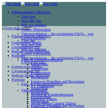
Filmproduktion München
Über uns
Was Wir Tun
Wie wir arbeiten
Unsere Philosophie
Videoproduktion – die wichtigsten FAQs – von
Filmproduktion München
LANIZMEDIA
Über uns
Greenscreen Studio
Was Wir Tun
Livestreaming Pro
Wie wir arbeiten
Podcast Studio München
Unsere Philosophie
Portfolio
Videoproduktion – die wichtigsten FAQs – von
Film- & Fernsehproduktion
LANIZMEDIA
Imagefilme
Greenscreen Studio
Werbefilme
Livestreaming Pro
Produktfilme
Podcast Studio München
Werbespots
Portfolio
Employer Branding and Recruiting
Film- & Fernsehproduktion
TV Produktion
Imagefilme
Videoproduktion
Werbefilme
Vertrieb & Kundenberatung
Produktfilme
Interview Videos
Werbespots
Social-Media-Content Videos
Employer Branding and Recruiting
Gesundheit & Pflege