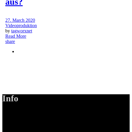
aus?
27. March 2020
Videoproduktion
by
tagworxnet
Read More
share
Info
LANIZMEDIA GmbH
Ottobrunner Str. 28
82008 Unterhaching