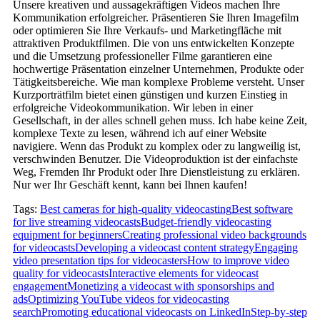
Unsere kreativen und aussagekräftigen Videos machen Ihre
Kommunikation erfolgreicher. Präsentieren Sie Ihren Imagefilm
oder optimieren Sie Ihre Verkaufs- und Marketingfläche mit
attraktiven Produktfilmen. Die von uns entwickelten Konzepte
und die Umsetzung professioneller Filme garantieren eine
hochwertige Präsentation einzelner Unternehmen, Produkte oder
Tätigkeitsbereiche. Wie man komplexe Probleme versteht. Unser
Kurzporträtfilm bietet einen günstigen und kurzen Einstieg in
erfolgreiche Videokommunikation. Wir leben in einer
Gesellschaft, in der alles schnell gehen muss. Ich habe keine Zeit,
komplexe Texte zu lesen, während ich auf einer Website
navigiere. Wenn das Produkt zu komplex oder zu langweilig ist,
verschwinden Benutzer. Die Videoproduktion ist der einfachste
Weg, Fremden Ihr Produkt oder Ihre Dienstleistung zu erklären.
Nur wer Ihr Geschäft kennt, kann bei Ihnen kaufen!
Tags:
Best cameras for high-quality videocasting
Best software
for live streaming videocasts
Budget-friendly videocasting
equipment for beginners
Creating professional video backgrounds
for videocasts
Developing a videocast content strategy
Engaging
video presentation tips for videocasters
How to improve video
quality for videocasts
Interactive elements for videocast
engagement
Monetizing a videocast with sponsorships and
ads
Optimizing YouTube videos for videocasting
search
Promoting educational videocasts on LinkedIn
Step-by-step