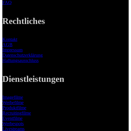
FAQ
Rechtliches
Kontakt
AGB
Impressum
Datenschutzerklärung
Haftungsausschluss
Dienstleistungen
Imagefilme
Werbefilme
Produktfilme
Recruitingfilme
Eventfilme
Werbespots
Livestreams