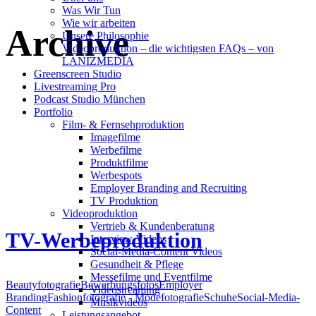
Was Wir Tun
Wie wir arbeiten
Archive
Unsere Philosophie
Videoproduktion – die wichtigsten FAQs – von
LANIZMEDIA
Greenscreen Studio
Livestreaming Pro
Podcast Studio München
Portfolio
Film- & Fernsehproduktion
Imagefilme
Werbefilme
Produktfilme
Werbespots
Employer Branding and Recruiting
TV Produktion
Videoproduktion
Vertrieb & Kundenberatung
TV-Werbeproduktion
Interview Videos
Social-Media-Content Videos
Gesundheit & Pflege
Mes­se­filme und Eventfilme
Beautyfotografie
Bewerbungsfotos
Employer
Video­strea­ming
Branding
Fashionfotografie - Modefotografie
Schuhe
Social-Media-
Musikvideos
Content
Leis­tungs­an­ge­bot