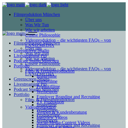
Filmproduktion München
Über uns
Was Wir Tun
Wie wir arbeiten
Unsere Philosophie
Videoproduktion – die wichtigsten FAQs – von
Filmproduktion München
LANIZMEDIA
Über uns
Greenscreen Studio
Was Wir Tun
Livestreaming Pro
Wie wir arbeiten
Podcast Studio München
Unsere Philosophie
Portfolio
Videoproduktion – die wichtigsten FAQs – von
Film- & Fernsehproduktion
LANIZMEDIA
Imagefilme
Greenscreen Studio
Werbefilme
Livestreaming Pro
Produktfilme
Podcast Studio München
Werbespots
Portfolio
Employer Branding and Recruiting
Film- & Fernsehproduktion
TV Produktion
Imagefilme
Videoproduktion
Werbefilme
Vertrieb & Kundenberatung
Produktfilme
Interview Videos
Werbespots
Social-Media-Content Videos
Employer Branding and Recruiting
Gesundheit & Pflege