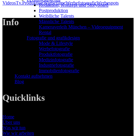
Videos
Tv.Produktion
Werbefilme
Werbefotografie
Werbespots
Redak­ti­on, Kon­zept und Storyboard
Post­pro­duk­ti­on
Weiblliche Talents
Info
Männliche Talents
Kameraverleih München – Videoequipment
Rental
Fotografie und grafikdesign
LANIZMEDIA GmbH
Mode & Lifestyle
Ottobrunner Str. 28
Werbefotografie
82008 Unterhaching
Produktfotografie
Medizinfotografie
Tel: +49 89 219 616 51
Industriefotografie
Mobil: +49 0176-76332833
Immobilienfotografie
E-Mail: info@lanizmedia.com
Kontakt aufnehmen
Web: www.lanizmedia.com
Blog
Quicklinks
Home
Über uns
Was wir tun
Wie wir arbeiten