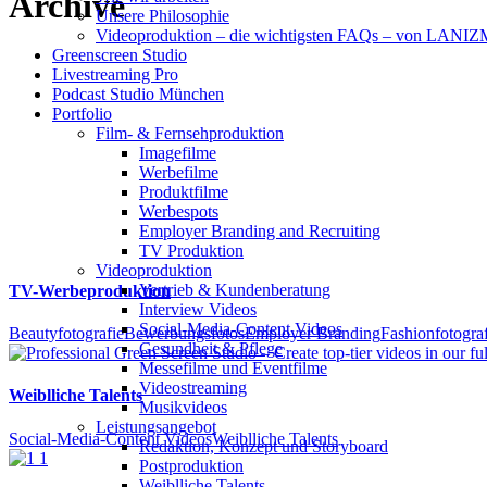
Archive
Unsere Philosophie
Videoproduktion – die wichtigsten FAQs – von LAN
Greenscreen Studio
Livestreaming Pro
Podcast Studio München
Portfolio
Film- & Fernsehproduktion
Imagefilme
Werbefilme
Produktfilme
Werbespots
Employer Branding and Recruiting
TV Produktion
Videoproduktion
Vertrieb & Kundenberatung
TV-Werbeproduktion
Interview Videos
Social-Media-Content Videos
Beautyfotografie
Bewerbungsfotos
Employer Branding
Fashionfotograf
Gesundheit & Pflege
Mes­se­filme und Eventfilme
Video­strea­ming
Weiblliche Talents
Musikvideos
Leis­tungs­an­ge­bot
Social-Media-Content Videos
Weiblliche Talents
Redak­ti­on, Kon­zept und Storyboard
Post­pro­duk­ti­on
Weiblliche Talents