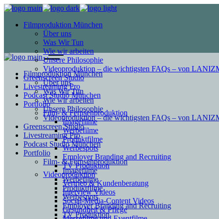
Filmproduktion München
Über uns
Was Wir Tun
Wie wir arbeiten
Unsere Philosophie
Videoproduktion – die wichtigsten FAQs – von LAN
Filmproduktion München
Greenscreen Studio
Über uns
Livestreaming Pro
Was Wir Tun
Podcast Studio München
Wie wir arbeiten
Portfolio
Unsere Philosophie
Film- & Fernsehproduktion
Videoproduktion – die wichtigsten FAQs – von LAN
Imagefilme
Greenscreen Studio
Werbefilme
Livestreaming Pro
Produktfilme
Podcast Studio München
Werbespots
Portfolio
Employer Branding and Recruiting
Film- & Fernsehproduktion
TV Produktion
Imagefilme
Videoproduktion
Werbefilme
Vertrieb & Kundenberatung
Produktfilme
Interview Videos
Werbespots
Social-Media-Content Videos
Employer Branding and Recruiting
Gesundheit & Pflege
TV Produktion
Mes­se­filme und Eventfilme