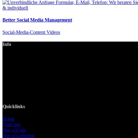
Better Social Media Management
Social-Media-Content Videos
Info
LANIZMEDIA GmbH
Ottobrunner Str. 28
82008 Unterhaching
Tel: +49 89 219 616 51
Mobil: +49 0176-76332833
E-Mail: info@lanizmedia.com
Web: www.lanizmedia.com
Quicklinks
Home
Über uns
Was wir tun
Wie wir arbeiten