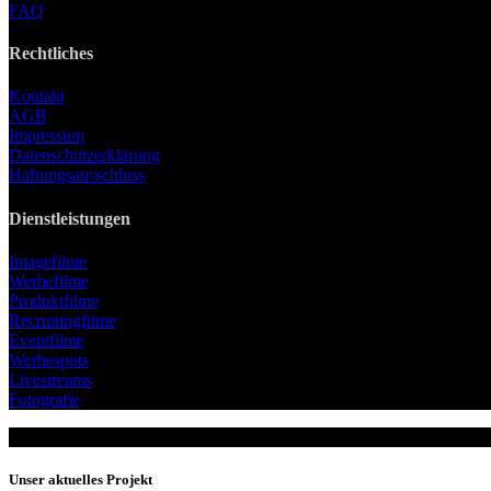
FAQ
Rechtliches
Kontakt
AGB
Impressum
Datenschutzerklärung
Haftungsausschluss
Dienstleistungen
Imagefilme
Werbefilme
Produktfilme
Recruitingfilme
Eventfilme
Werbespots
Livestreams
Fotografie
Unser aktuelles Projekt