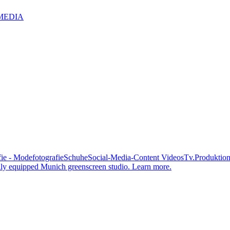
IZMEDIA
ie - Modefotografie
Schuhe
Social-Media-Content Videos
Tv.Produktio