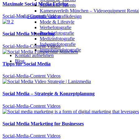
Maximale Social Media Erfolge
Männliche Talents
Kameraverleih München – Videoequipment Renta
Social-Media-Content Videos
Fotografie und grafikdesign
Mode & Lifestyle
Werbefotografie
Produktfotografie
Social Media Monitoring
Medizinfotografie
Industriefotografie
Social-Media-Content Videos
Immobilienfotografie
Kontakt aufnehmen
Blog
Tipps für Social Media
Social-Media-Content Videos
Social Media – Strategie & Konzeptplanung
Social-Media-Content Videos
Social Media Marketing for Businesses
Social-Media-Content Videos