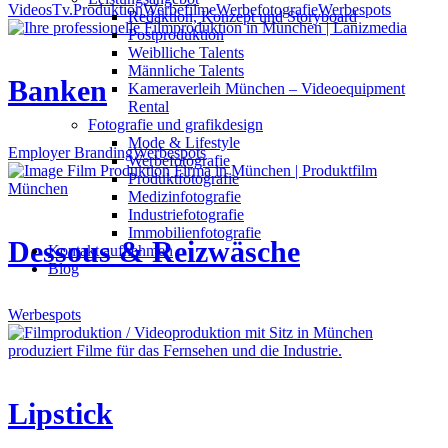
Videos
Tv.Produktion
Werbefilme
Werbefotografie
Werbespots
Redak­ti­on, Kon­zept und Storyboard
Post­pro­duk­ti­on
Weiblliche Talents
Männliche Talents
Banken
Kameraverleih München – Videoequipment
Rental
Fotografie und grafikdesign
Mode & Lifestyle
Employer Branding
Werbespots
Werbefotografie
Produktfotografie
Medizinfotografie
Industriefotografie
Immobilienfotografie
Dessous & Reizwäsche
Kontakt aufnehmen
Blog
Werbespots
Lipstick