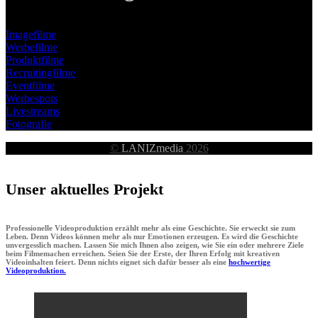
Imagefilme
Werbefilme
Produktfilme
Recruitingfilme
Eventfilme
Werbespots
Livestreams
Fotografie
©
LANIZmedia
2026
Unser aktuelles Projekt
Professionelle Videoproduktion erzählt mehr als eine Geschichte. Sie erweckt sie zum
Leben. Denn Videos können mehr als nur Emotionen erzeugen. Es wird die Geschichte
unvergesslich machen. Lassen Sie mich Ihnen also zeigen, wie Sie ein oder mehrere Ziele
beim Filmemachen erreichen. Seien Sie der Erste, der Ihren Erfolg mit kreativen
Videoinhalten feiert. Denn nichts eignet sich dafür besser als eine
hochwertige
Videoproduktion.