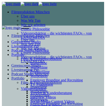
Filmproduktion München
Über uns
Was Wir Tun
Wie wir arbeiten
Unsere Philosophie
Videoproduktion – die wichtigsten FAQs – von
Filmproduktion München
LANIZMEDIA
Über uns
Greenscreen Studio
Was Wir Tun
Livestreaming Pro
Wie wir arbeiten
Podcast Studio München
Unsere Philosophie
Portfolio
Videoproduktion – die wichtigsten FAQs – von
Film- & Fernsehproduktion
LANIZMEDIA
Imagefilme
Greenscreen Studio
Werbefilme
Livestreaming Pro
Produktfilme
Podcast Studio München
Werbespots
Portfolio
Employer Branding and Recruiting
Film- & Fernsehproduktion
TV Produktion
Imagefilme
Videoproduktion
Werbefilme
Vertrieb & Kundenberatung
Produktfilme
Interview Videos
Werbespots
Social-Media-Content Videos
Employer Branding and Recruiting
Gesundheit & Pflege