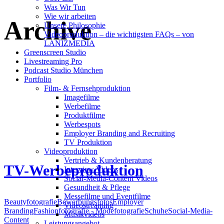
Was Wir Tun
Wie wir arbeiten
Archive
Unsere Philosophie
Videoproduktion – die wichtigsten FAQs – von
LANIZMEDIA
Greenscreen Studio
Livestreaming Pro
Podcast Studio München
Portfolio
Film- & Fernsehproduktion
Imagefilme
Werbefilme
Produktfilme
Werbespots
Employer Branding and Recruiting
TV Produktion
Videoproduktion
Vertrieb & Kundenberatung
TV-Werbeproduktion
Interview Videos
Social-Media-Content Videos
Gesundheit & Pflege
Mes­se­filme und Eventfilme
Beautyfotografie
Bewerbungsfotos
Employer
Video­strea­ming
Branding
Fashionfotografie - Modefotografie
Schuhe
Social-Media-
Musikvideos
Content
Leis­tungs­an­ge­bot