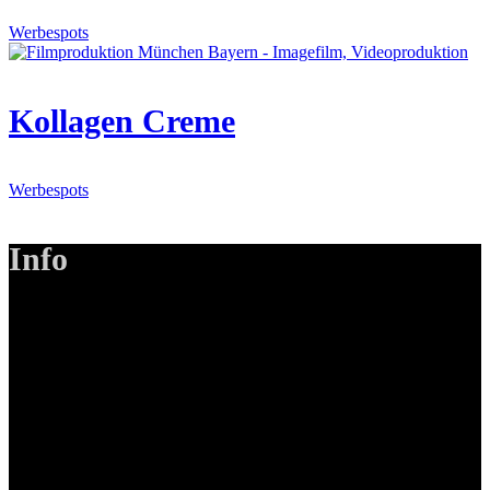
Werbespots
Kollagen Creme
Werbespots
Info
LANIZMEDIA GmbH
Ottobrunner Str. 28
82008 Unterhaching
Tel: +49 89 219 616 51
Mobil: +49 0176-76332833
E-Mail: info@lanizmedia.com
Web: www.lanizmedia.com