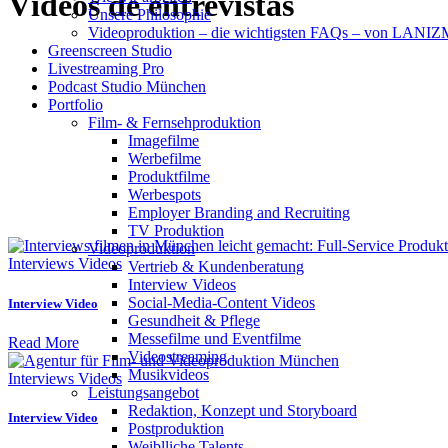
Vídeos de entrevistas
Unsere Philosophie
Videoproduktion – die wichtigsten FAQs – von LAN
Greenscreen Studio
Livestreaming Pro
Podcast Studio München
Portfolio
Film- & Fernsehproduktion
Imagefilme
Werbefilme
Produktfilme
Werbespots
Employer Branding and Recruiting
TV Produktion
Videoproduktion
Interviews Videos
Vertrieb & Kundenberatung
Interview Videos
Social-Media-Content Videos
Interview Video
Gesundheit & Pflege
Mes­se­filme und Eventfilme
Read More
Video­strea­ming
Musikvideos
Interviews Videos
Leis­tungs­an­ge­bot
Redak­ti­on, Kon­zept und Storyboard
Interview Video
Post­pro­duk­ti­on
Weiblliche Talents