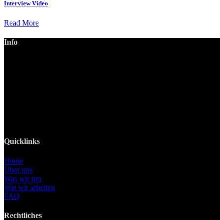
Interview Video
Read More
Info
LANIZMEDIA GmbH
Ottobrunner Str. 28
82008 Unterhaching
Tel: +49 89 219 616 51
Mobil: +49 0176-76332833
E-Mail: info@lanizmedia.com
Web: www.lanizmedia.com
Quicklinks
Home
Über uns
Was wir tun
Wie wir arbeiten
FAQ
Rechtliches