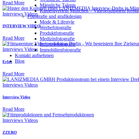
Read More
Männliche Talents
Kameraverleih München – Videoequipment Renta
Interviews Videos
Fotografie und grafikdesign
Mode & Lifestyle
INTERVIEW VIDEO
Werbefotografie
Produktfotografie
Read More
Medizinfotografie
Industriefotografie
Interviews Videos
Immobilienfotografie
Kontakt aufnehmen
Blog
Erlos
Read More
Interviews Videos
Interview Video
Read More
Interviews Videos
ZZERO