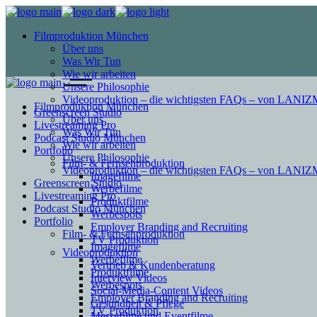
Filmproduktion München
Über uns
Was Wir Tun
Wie wir arbeiten
Unsere Philosophie
Videoproduktion – die wichtigsten FAQs – von LAN
Filmproduktion München
Greenscreen Studio
Über uns
Livestreaming Pro
Was Wir Tun
Podcast Studio München
Wie wir arbeiten
Portfolio
Unsere Philosophie
Film- & Fernsehproduktion
Videoproduktion – die wichtigsten FAQs – von LAN
Imagefilme
Greenscreen Studio
Werbefilme
Livestreaming Pro
Produktfilme
Podcast Studio München
Werbespots
Portfolio
Employer Branding and Recruiting
Film- & Fernsehproduktion
TV Produktion
Imagefilme
Videoproduktion
Werbefilme
Vertrieb & Kundenberatung
Produktfilme
Interview Videos
Werbespots
Social-Media-Content Videos
Employer Branding and Recruiting
Gesundheit & Pflege
TV Produktion
Mes­se­filme und Eventfilme