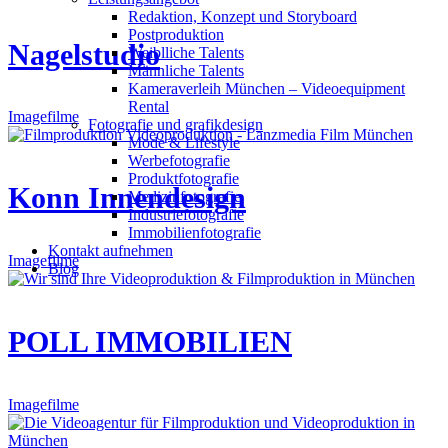
Redak­ti­on, Kon­zept und Storyboard
Post­pro­duk­ti­on
Nagelstudio
Weiblliche Talents
Männliche Talents
Kameraverleih München – Videoequipment
Rental
Imagefilme
Fotografie und grafikdesign
Mode & Lifestyle
Werbefotografie
Produktfotografie
Konn Innendesign
Medizinfotografie
Industriefotografie
Immobilienfotografie
Kontakt aufnehmen
Imagefilme
Blog
POLL IMMOBILIEN
Imagefilme