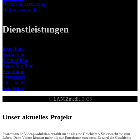
Datenschutzerklärung
Haftungsausschluss
Dienstleistungen
Imagefilme
Werbefilme
Produktfilme
Recruitingfilme
Eventfilme
Werbespots
Livestreams
Fotografie
©
LANIZmedia
2026
Unser aktuelles Projekt
Professionelle Videoproduktion erzählt mehr als eine Geschichte. Sie erweckt sie zum
Leben. Denn Videos können mehr als nur Emotionen erzeugen. Es wird die Geschichte