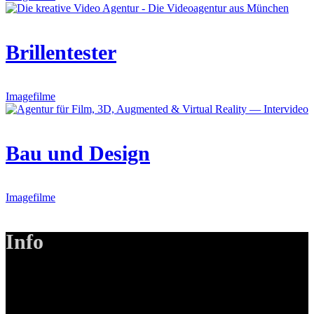
Brillentester
Imagefilme
Bau und Design
Imagefilme
Info
LANIZMEDIA GmbH
Ottobrunner Str. 28
82008 Unterhaching