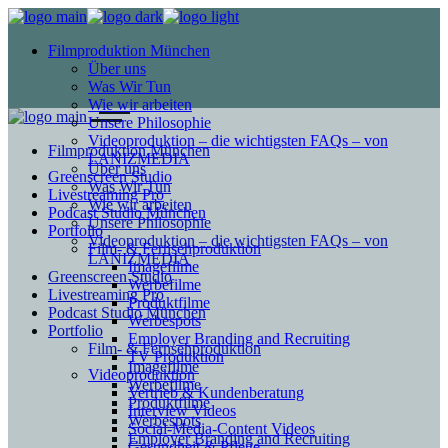
Filmproduktion München
Über uns
Was Wir Tun
Wie wir arbeiten
Unsere Philosophie
Videoproduktion – die wichtigsten FAQs – von
Filmproduktion München
LANIZMEDIA
Über uns
Greenscreen Studio
Was Wir Tun
Livestreaming Pro
Wie wir arbeiten
Podcast Studio München
Unsere Philosophie
Portfolio
Videoproduktion – die wichtigsten FAQs – von
Film- & Fernsehproduktion
LANIZMEDIA
Imagefilme
Greenscreen Studio
Werbefilme
Livestreaming Pro
Produktfilme
Podcast Studio München
Werbespots
Portfolio
Employer Branding and Recruiting
Film- & Fernsehproduktion
TV Produktion
Imagefilme
Videoproduktion
Werbefilme
Vertrieb & Kundenberatung
Produktfilme
Interview Videos
Werbespots
Social-Media-Content Videos
Employer Branding and Recruiting
Gesundheit & Pflege