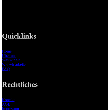
Tel: +49 89 219 616 51
Mobil: +49 0176-76332833
E-Mail: info@lanizmedia.com
Web: www.lanizmedia.com
Quicklinks
Home
Über uns
Was wir tun
Wie wir arbeiten
FAQ
Rechtliches
Kontakt
AGB
Impressum