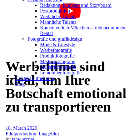
Redak­ti­on, Kon­zept und Storyboard
Post­pro­duk­ti­on
Weiblliche Talents
Männliche Talents
Kameraverleih München – Videoequipment
Rental
Fotografie und grafikdesign
Mode & Lifestyle
Werbefotografie
Produktfotografie
Werbefilme sind
Medizinfotografie
Industriefotografie
Immobilienfotografie
ideal, um Ihre
Kontakt aufnehmen
Blog
Botschaft emotional
zu transportieren
18. March 2020
Filmproduktion
,
Imagefilm
by
tagworxnet