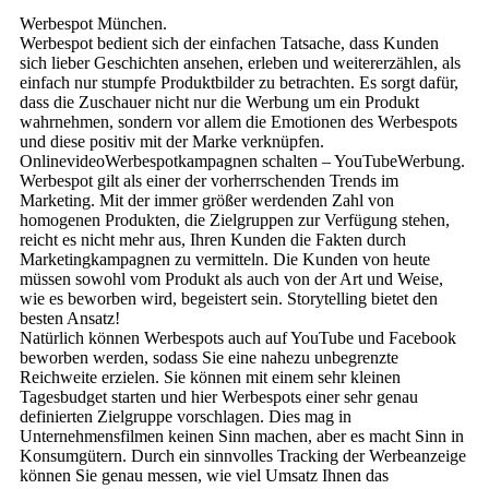
Werbespot München.
Werbespot bedient sich der einfachen Tatsache, dass Kunden
sich lieber Geschichten ansehen, erleben und weitererzählen, als
einfach nur stumpfe Produktbilder zu betrachten. Es sorgt dafür,
dass die Zuschauer nicht nur die Werbung um ein Produkt
wahrnehmen, sondern vor allem die Emotionen des Werbespots
und diese positiv mit der Marke verknüpfen.
OnlinevideoWerbespotkampagnen schalten – YouTubeWerbung.
Werbespot gilt als einer der vorherrschenden Trends im
Marketing. Mit der immer größer werdenden Zahl von
homogenen Produkten, die Zielgruppen zur Verfügung stehen,
reicht es nicht mehr aus, Ihren Kunden die Fakten durch
Marketingkampagnen zu vermitteln. Die Kunden von heute
müssen sowohl vom Produkt als auch von der Art und Weise,
wie es beworben wird, begeistert sein. Storytelling bietet den
besten Ansatz!
Natürlich können Werbespots auch auf YouTube und Facebook
beworben werden, sodass Sie eine nahezu unbegrenzte
Reichweite erzielen. Sie können mit einem sehr kleinen
Tagesbudget starten und hier Werbespots einer sehr genau
definierten Zielgruppe vorschlagen. Dies mag in
Unternehmensfilmen keinen Sinn machen, aber es macht Sinn in
Konsumgütern. Durch ein sinnvolles Tracking der Werbeanzeige
können Sie genau messen, wie viel Umsatz Ihnen das