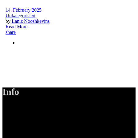
14. February 2025
Unkategorisiert
by
Laniz Nooshkevins
Read More
share
Info
LANIZMEDIA GmbH
Ottobrunner Str. 28
82008 Unterhaching
Tel: +49 89 219 616 51
Mobil: +49 0176-76332833