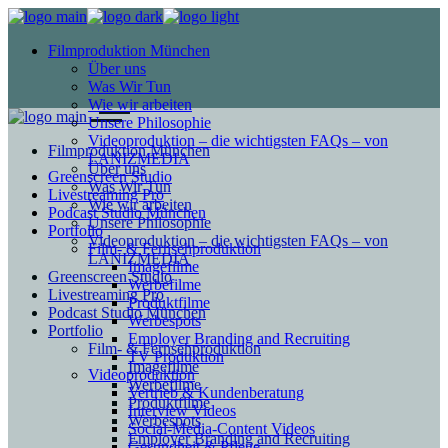
Filmproduktion München
Über uns
Was Wir Tun
Wie wir arbeiten
Unsere Philosophie
Videoproduktion – die wichtigsten FAQs – von
Filmproduktion München
LANIZMEDIA
Über uns
Greenscreen Studio
Was Wir Tun
Livestreaming Pro
Wie wir arbeiten
Podcast Studio München
Unsere Philosophie
Portfolio
Videoproduktion – die wichtigsten FAQs – von
Film- & Fernsehproduktion
LANIZMEDIA
Imagefilme
Greenscreen Studio
Werbefilme
Livestreaming Pro
Produktfilme
Podcast Studio München
Werbespots
Portfolio
Employer Branding and Recruiting
Film- & Fernsehproduktion
TV Produktion
Imagefilme
Videoproduktion
Werbefilme
Vertrieb & Kundenberatung
Produktfilme
Interview Videos
Werbespots
Social-Media-Content Videos
Employer Branding and Recruiting
Gesundheit & Pflege