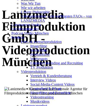
Was Wir Tun
Wie wir arbeiten
Lanizmedia
Unsere Philosophie
Videoproduktion – die wichtigsten FAQs – von
LANIZMEDIA
Filmproduktion
Greenscreen Studio
Livestreaming Pro
Podcast Studio München
GmbH -
Portfolio
Film- & Fernsehproduktion
Videoproduction
Imagefilme
Werbefilme
Produktfilme
München
Werbespots
Employer Branding and Recruiting
TV Produktion
Videoproduktion
Vertrieb & Kundenberatung
Interview Videos
Social-Media-Content Videos
Gesundheit & Pflege
Mes­se­filme und Eventfilme
Video­strea­ming
Musikvideos
Leis­tungs­an­ge­bot