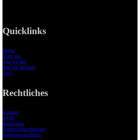
E-Mail: info@lanizmedia.com
Web: www.lanizmedia.com
Quicklinks
Home
Über uns
Was wir tun
Wie wir arbeiten
FAQ
Rechtliches
Kontakt
AGB
Impressum
Datenschutzerklärung
Haftungsausschluss