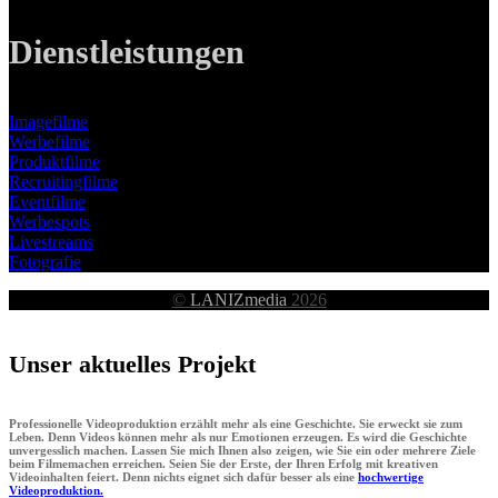
Dienstleistungen
Imagefilme
Werbefilme
Produktfilme
Recruitingfilme
Eventfilme
Werbespots
Livestreams
Fotografie
©
LANIZmedia
2026
Unser aktuelles Projekt
Professionelle Videoproduktion erzählt mehr als eine Geschichte. Sie erweckt sie zum
Leben. Denn Videos können mehr als nur Emotionen erzeugen. Es wird die Geschichte
unvergesslich machen. Lassen Sie mich Ihnen also zeigen, wie Sie ein oder mehrere Ziele
beim Filmemachen erreichen. Seien Sie der Erste, der Ihren Erfolg mit kreativen
Videoinhalten feiert. Denn nichts eignet sich dafür besser als eine
hochwertige
Videoproduktion.